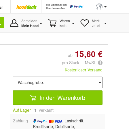
Mit Sicherheit bei
en
Hood einkaufen
Anmelden
Waren-
Merk-
Mein Hood
korb
zettel
15,60 €
ab
pro Stuck MwSt.
Kostenloser Versand
In den Warenkorb
Auf Lager
1
 verkauft
Zahlung
, Lastschrift,
Kreditkarte, Debitkarte,