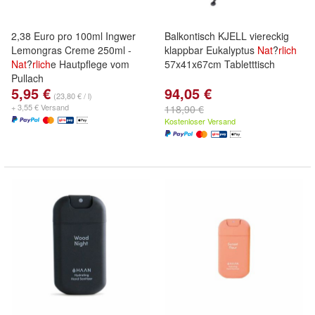
2,38 Euro pro 100ml Ingwer
Balkontisch KJELL viereckig
Lemongras Creme 250ml -
klappbar Eukalyptus
Nat
?
rlich
Nat
?
rlich
e Hautpflege vom
57x41x67cm Tabletttisch
Pullach
5,95 €
94,05 €
(23,80 € / l)
+ 3,55 € Versand
118,90 €
Kostenloser Versand