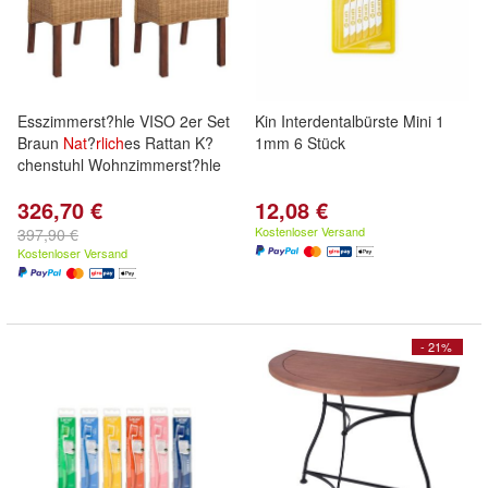
Esszimmerst?hle VISO 2er Set
Kin Interdentalbürste Mini 1
Braun
Nat
?
rlich
es Rattan K?
1mm 6 Stück
chenstuhl Wohnzimmerst?hle
326,70 €
12,08 €
Kostenloser Versand
397,90 €
Kostenloser Versand
- 21%