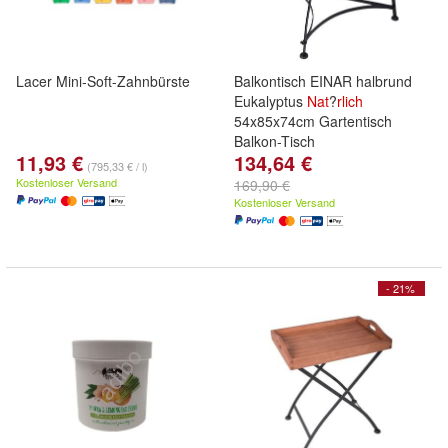
Lacer Mini-Soft-Zahnbürste
Balkontisch EINAR halbrund
Eukalyptus
Nat
?
rlich
54x85x74cm Gartentisch
Balkon-Tisch
11,93 €
134,64 €
(795,33 € / l)
Kostenloser Versand
169,90 €
Kostenloser Versand
- 21%