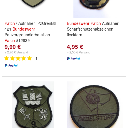
Patch
/ Aufnäher -PzGrenBtl
Bundeswehr
Patch
Aufnäher
421
Bundeswehr
Scharfschützenabzeichen
Panzergrenadierbataillon
flecktarn
Patch
#12639
9,90 €
4,95 €
+ 2,70 € Versand
+ 2,50 € Versand
1