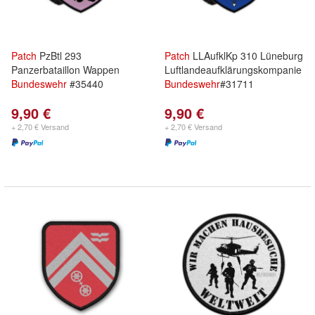
Patch
PzBtl 293
Patch
LLAufklKp 310 Lüneburg
Panzerbataillon Wappen
Luftlandeaufklärungskompanie
Bundeswehr
#35440
Bundeswehr
#31711
9,90 €
9,90 €
+ 2,70 € Versand
+ 2,70 € Versand