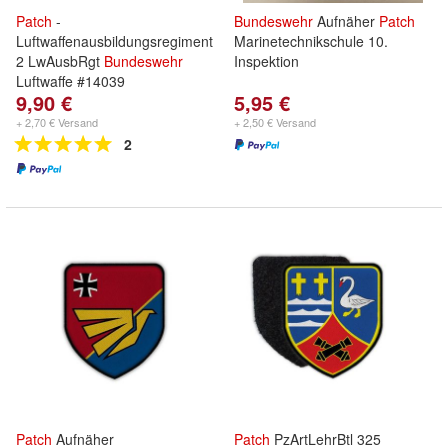
Patch
-
Bundeswehr
Aufnäher
Patch
Luftwaffenausbildungsregiment
Marinetechnikschule 10.
2 LwAusbRgt
Bundeswehr
Inspektion
Luftwaffe #14039
9,90 €
5,95 €
+ 2,70 € Versand
+ 2,50 € Versand
2
Patch
Aufnäher
Patch
PzArtLehrBtl 325