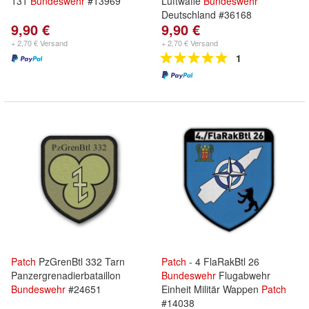
131
Bundeswehr
#13969
Luftwaffe
Bundeswehr
Deutschland #36168
9,90 €
9,90 €
+ 2,70 € Versand
+ 2,70 € Versand
1
Patch
PzGrenBtl 332 Tarn
Patch
- 4 FlaRakBtl 26
Panzergrenadierbataillon
Bundeswehr
Flugabwehr
Bundeswehr
#24651
Einheit Militär Wappen
Patch
#14038