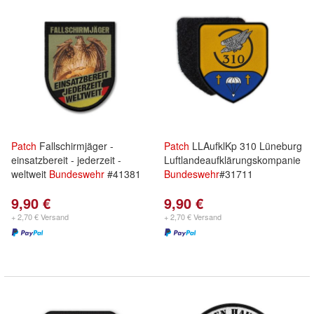
Patch
Fallschirmjäger -
Patch
LLAufklKp 310 Lüneburg
einsatzbereit - jederzeit -
Luftlandeaufklärungskompanie
weltweit
Bundeswehr
#41381
Bundeswehr
#31711
9,90 €
9,90 €
+ 2,70 € Versand
+ 2,70 € Versand