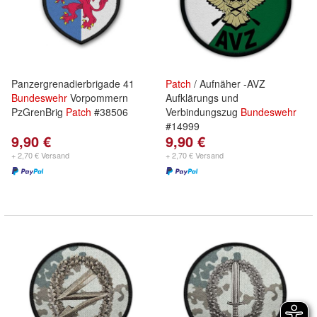
Panzergrenadierbrigade 41
Patch
/ Aufnäher -AVZ
Bundeswehr
Vorpommern
Aufklärungs und
PzGrenBrig
Patch
#38506
Verbindungszug
Bundeswehr
#14999
9,90 €
9,90 €
+ 2,70 € Versand
+ 2,70 € Versand