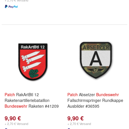
+ 2,70 € Versand
Patch
RakArtBtl 12
Patch
Absetzer
Bundeswehr
Raketenartilleriebataillon
Fallschirmspringer Rundkappe
Bundeswehr
Raketen #41209
Ausbilder #36595
9,90 €
9,90 €
+ 2,70 € Versand
+ 2,70 € Versand