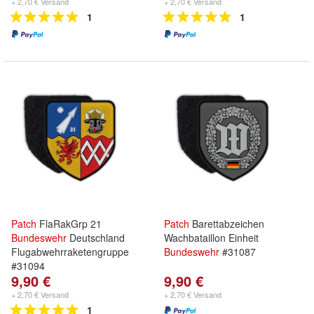
+ 2,70 € Versand
+ 2,70 € Versand
1
1
Patch
FlaRakGrp 21
Patch
Barettabzeichen
Bundeswehr
Deutschland
Wachbataillon Einheit
Flugabwehrraketengruppe
Bundeswehr
#31087
#31094
9,90 €
9,90 €
+ 2,70 € Versand
+ 2,70 € Versand
1