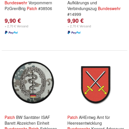
Bundeswehr
Vorpommern
Aufklärungs und
PzGrenBrig
Patch
#38506
Verbindungszug
Bundeswehr
#14999
9,90 €
9,90 €
+ 2,70 € Versand
+ 2,70 € Versand
Patch
BW Sanitäter ISAF
Patch
AHEntwg Amt für
Barett Abzeichen Einheit
Heeresentwicklung
Bundeswehr
Patch
Schlange
Bundeswehr
Konrad-Adenauer