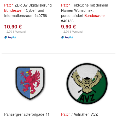
Patch
ZDigBw Digitalisierung
Patch
Feldküche mit deinem
Bundeswehr
Cyber- und
Namen Wunschtext
Informationsraum #40758
personalisiert
Bundeswehr
#40186
10,90 €
9,90 €
+ 2,70 € Versand
+ 2,70 € Versand
Panzergrenadierbrigade 41
Patch
/ Aufnäher -AVZ