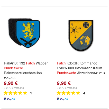
RakArtBtl 132
Patch
Wappen
Patch
KdoCIR Kommando
Bundeswehr
Cyber- und Informationsraum
Raketenartilleriebataillon
Bundeswehr
Abzeichen#41213
#26266
9,90 €
9,90 €
+ 2,70 € Versand
+ 2,70 € Versand
1
4