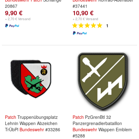
20867
#37441
9,90 €
10,90 €
+ 2,70 € Versand
+ 2,70 € Versand
1
Patch
Truppenübungsplatz
Patch
PzGrenBtl 32
Lehnin Wappen Abzeichen
Panzergrenadierbataillon
TrÜbPl
Bundeswehr
#33286
Bundeswehr
Wappen Emblem
#5288