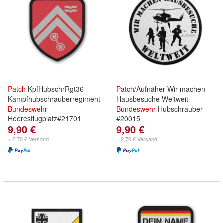
Patch
KpfHubschrRgt36
Patch
/Aufnäher Wir machen
Kampfhubschrauberregiment
Hausbesuche Weltweit
Bundeswehr
Bundeswehr
Hubschrauber
Heeresflugplatz#21701
#20015
9,90 €
9,90 €
+ 2,70 € Versand
+ 2,70 € Versand