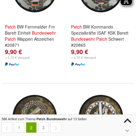
Patch
BW Fernmelder Fm
Patch
BW Kommando
Barett Einheit
Bundeswehr
Spezialkräfte ISAF KSK Barett
Patch
Wappen Abzeichen
Bundeswehr
Patch
Schwert
#20871
#20865
9,90 €
9,90 €
+ 2,70 € Versand
+ 2,70 € Versand
586 Artikel zum Thema
auf 13 Seiten
Patch Bundeswehr
1
2
3