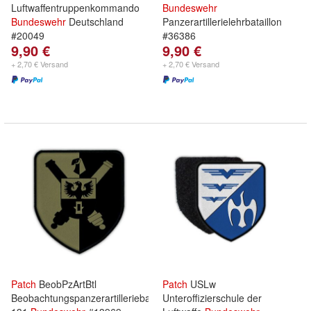
Luftwaffentruppenkommando
Bundeswehr
Bundeswehr
Deutschland
Panzerartillerielehrbataillon
#20049
#36386
9,90 €
9,90 €
+ 2,70 € Versand
+ 2,70 € Versand
Patch
BeobPzArtBtl
Patch
USLw
Beobachtungspanzerartilleriebataillon
Unteroffizierschule der