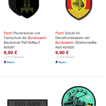
Patch
Pionierschule und
Patch
Schule für
Fachschule der
Bundeswehr
Diensthundewesen der
Bautechnik PisFSHBauT
Bundeswehr
SDstHundeBw
#26087
Klett #24920
9,90 €
9,90 €
+ 2,70 € Versand
+ 2,70 € Versand