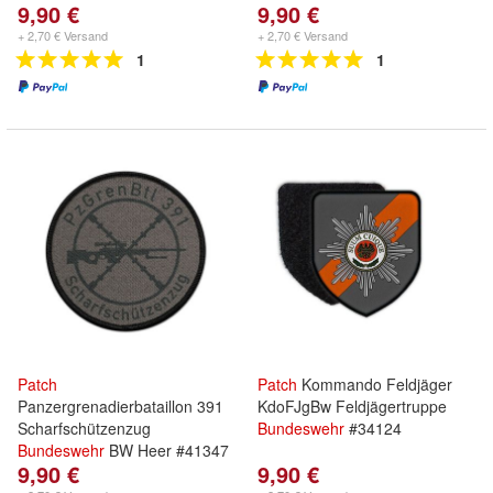
9,90 €
9,90 €
+ 2,70 € Versand
+ 2,70 € Versand
1
1
Patch
Patch
Kommando Feldjäger
Panzergrenadierbataillon 391
KdoFJgBw Feldjägertruppe
Scharfschützenzug
Bundeswehr
#34124
Bundeswehr
BW Heer #41347
9,90 €
9,90 €