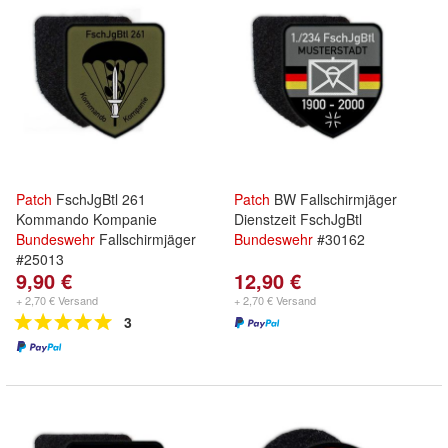
Patch
FschJgBtl 261
Patch
BW Fallschirmjäger
Kommando Kompanie
Dienstzeit FschJgBtl
Bundeswehr
Fallschirmjäger
Bundeswehr
#30162
#25013
9,90 €
12,90 €
+ 2,70 € Versand
+ 2,70 € Versand
3