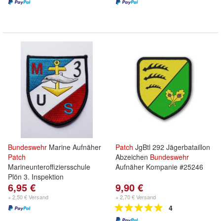
Bundeswehr
Marine Aufnäher
Patch
JgBtl 292 Jägerbataillon
Patch
Abzeichen
Bundeswehr
Marineunteroffiziersschule
Aufnäher Kompanie #25246
Plön 3. Inspektion
6,95 €
9,90 €
+ 2,50 € Versand
+ 2,70 € Versand
4