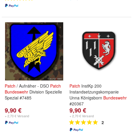
Patch
/ Aufnäher - DSO
Patch
Patch
InstKp 200
Bundeswehr
Division Spezielle
Instandsetzungskompanie
Spezial #7485
Unna Königsborn
Bundeswehr
#20367
9,90 €
9,90 €
+ 2,70 € Versand
+ 2,70 € Versand
2