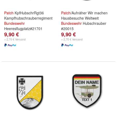
Patch
KpfHubschrRgt36
Patch
/Aufnäher Wir machen
Kampfhubschrauberregiment
Hausbesuche Weltweit
Bundeswehr
Bundeswehr
Hubschrauber
Heeresflugplatz#21701
#20015
9,90 €
9,90 €
+ 2,70 € Versand
+ 2,70 € Versand