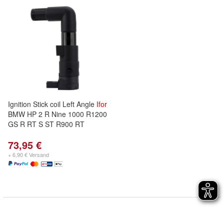
Ignition Stick coil Left Angle
Ifor
BMW HP 2 R Nine 1000 R1200
GS R RT S ST R900 RT
73,95 €
+ 6,90 € Versand