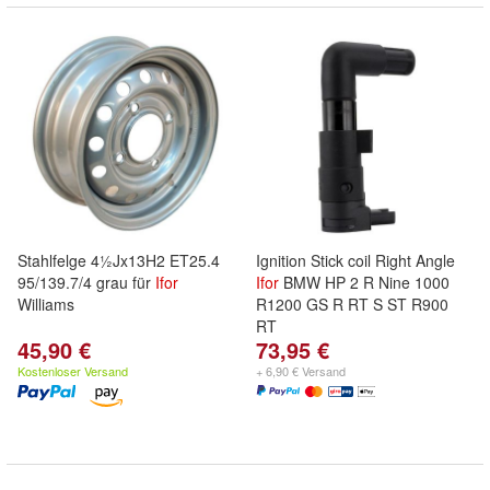
Stahlfelge 4½Jx13H2 ET25.4
Ignition Stick coil Right Angle
95/139.7/4 grau für
Ifor
Ifor
BMW HP 2 R Nine 1000
Williams
R1200 GS R RT S ST R900
RT
45,90 €
73,95 €
Kostenloser Versand
+ 6,90 € Versand