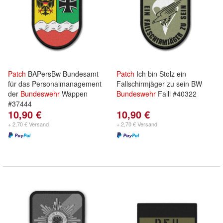
Patch
BAPersBw Bundesamt
Patch
Ich bin Stolz ein
für das Personalmanagement
Fallschirmjäger zu sein BW
der
Bundeswehr
Wappen
Bundeswehr
Falli #40322
#37444
10,90 €
10,90 €
+ 2,70 € Versand
+ 2,70 € Versand