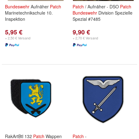
Bundeswehr
Aufnäher
Patch
Patch
/ Aufnäher - DSO
Patch
Marinetechnikschule 10.
Bundeswehr
Division Spezielle
Inspektion
Spezial #7485
5,95 €
9,90 €
+ 2,50 € Versand
+ 2,70 € Versand
RakArtBtl 132
Patch
Wappen
Patch
-