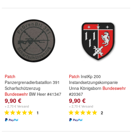
Patch
Patch
InstKp 200
Panzergrenadierbataillon 391
Instandsetzungskompanie
Scharfschützenzug
Unna Königsborn
Bundeswehr
Bundeswehr
BW Heer #41347
#20367
9,90 €
9,90 €
+ 2,70 € Versand
+ 2,70 € Versand
1
2