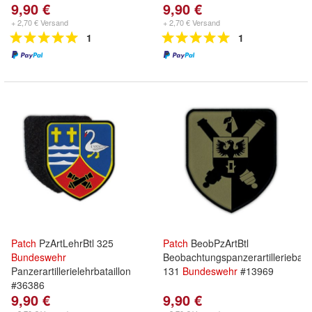
9,90 €
9,90 €
+ 2,70 € Versand
+ 2,70 € Versand
1
1
Patch
PzArtLehrBtl 325
Patch
BeobPzArtBtl
Bundeswehr
Beobachtungspanzerartilleriebatai
Panzerartillerielehrbataillon
131
Bundeswehr
#13969
#36386
9,90 €
9,90 €