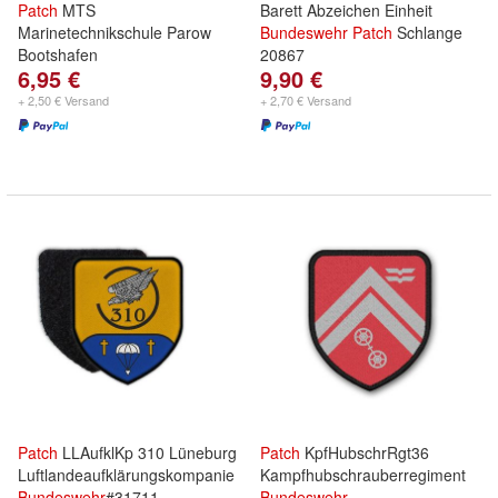
Patch
MTS
Barett Abzeichen Einheit
Marinetechnikschule Parow
Bundeswehr
Patch
Schlange
Bootshafen
20867
6,95 €
9,90 €
+ 2,50 € Versand
+ 2,70 € Versand
Patch
LLAufklKp 310 Lüneburg
Patch
KpfHubschrRgt36
Luftlandeaufklärungskompanie
Kampfhubschrauberregiment
Bundeswehr
#31711
Bundeswehr