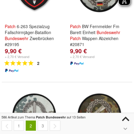
Patch
6-263 Spezialzug
Patch
BW Fernmelder Fm
Fallschirmjäger-Bataillon
Barett Einheit
Bundeswehr
Bundeswehr
Zweibrücken
Patch
Wappen Abzeichen
#29195
#20871
9,90 €
9,90 €
+ 2,70 € Versand
+ 2,70 € Versand
2
586 Artikel zum Thema
auf 13 Seiten
Patch Bundeswehr
1
2
3