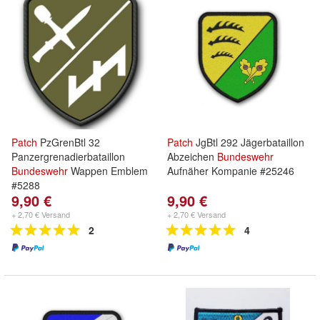
Patch
PzGrenBtl 32
Patch
JgBtl 292 Jägerbataillon
Panzergrenadierbataillon
Abzeichen
Bundeswehr
Bundeswehr
Wappen Emblem
Aufnäher Kompanie #25246
#5288
9,90 €
9,90 €
+ 2,70 € Versand
+ 2,70 € Versand
2
4