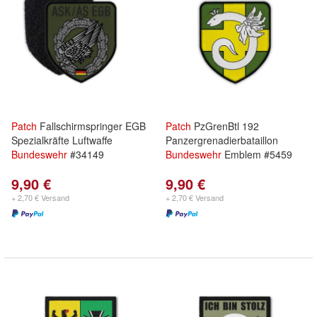
Patch
Fallschirmspringer EGB
Patch
PzGrenBtl 192
Spezialkräfte Luftwaffe
Panzergrenadierbataillon
Bundeswehr
#34149
Bundeswehr
Emblem #5459
9,90 €
9,90 €
+ 2,70 € Versand
+ 2,70 € Versand