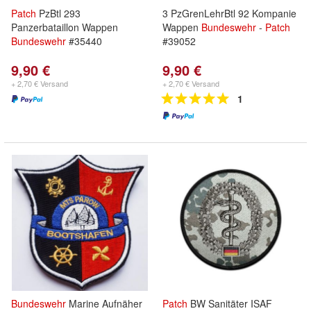
Patch
PzBtl 293
3 PzGrenLehrBtl 92 Kompanie
Panzerbataillon Wappen
Wappen
Bundeswehr
-
Patch
Bundeswehr
#35440
#39052
9,90 €
9,90 €
+ 2,70 € Versand
+ 2,70 € Versand
1
Bundeswehr
Marine Aufnäher
Patch
BW Sanitäter ISAF