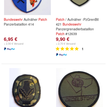
Bundeswehr
Aufnäher
Patch
Patch
/ Aufnäher -PzGrenBtl
Panzerbataillon 414
421
Bundeswehr
Panzergrenadierbataillon
Patch
#12639
6,95 €
9,90 €
+ 2,50 € Versand
+ 2,70 € Versand
1