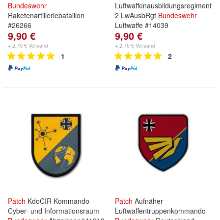
Bundeswehr
Luftwaffenausbildungsregiment
Raketenartilleriebataillon
2 LwAusbRgt
Bundeswehr
#26266
Luftwaffe #14039
9,90 €
9,90 €
+ 2,70 € Versand
+ 2,70 € Versand
1
2
Patch
KdoCIR Kommando
Patch
Aufnäher
Cyber- und Informationsraum
Luftwaffentruppenkommando