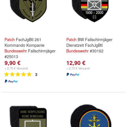
Patch
FschJgBtl 261
Patch
BW Fallschirmjäger
Kommando Kompanie
Dienstzeit FschJgBtl
Bundeswehr
Fallschirmjäger
Bundeswehr
#30162
#25013
9,90 €
12,90 €
+ 2,70 € Versand
+ 2,70 € Versand
3