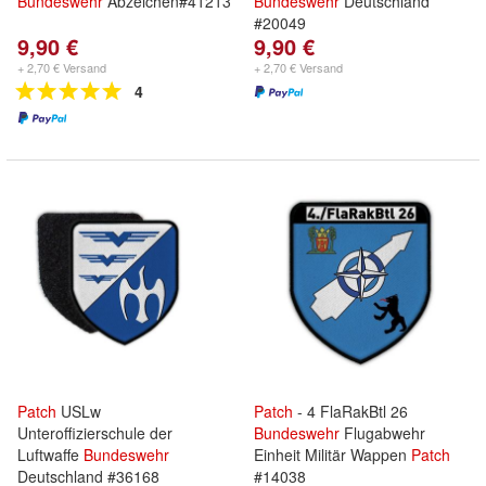
Bundeswehr
Abzeichen#41213
Bundeswehr
Deutschland
#20049
9,90 €
9,90 €
+ 2,70 € Versand
+ 2,70 € Versand
4
Patch
USLw
Patch
- 4 FlaRakBtl 26
Unteroffizierschule der
Bundeswehr
Flugabwehr
Luftwaffe
Bundeswehr
Einheit Militär Wappen
Patch
Deutschland #36168
#14038