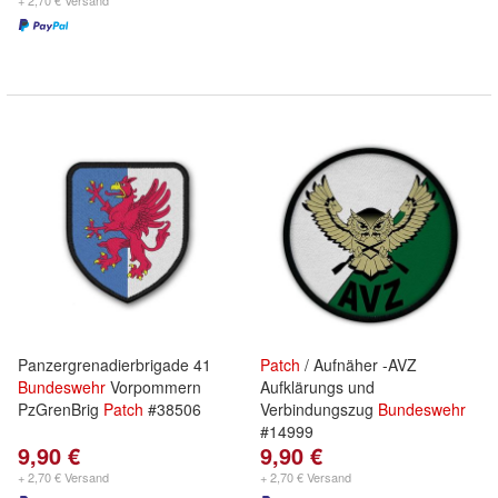
+ 2,70 € Versand
Panzergrenadierbrigade 41
Patch
/ Aufnäher -AVZ
Bundeswehr
Vorpommern
Aufklärungs und
PzGrenBrig
Patch
#38506
Verbindungszug
Bundeswehr
#14999
9,90 €
9,90 €
+ 2,70 € Versand
+ 2,70 € Versand