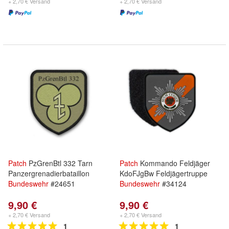
+ 2,70 € Versand
+ 2,70 € Versand
Patch
PzGrenBtl 332 Tarn
Patch
Kommando Feldjäger
Panzergrenadierbataillon
KdoFJgBw Feldjägertruppe
Bundeswehr
#24651
Bundeswehr
#34124
9,90 €
9,90 €
+ 2,70 € Versand
+ 2,70 € Versand
1
1