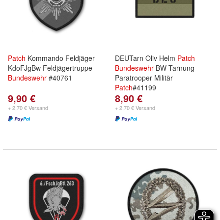
Patch
Kommando Feldjäger
DEUTarn Oliv Helm
Patch
KdoFJgBw Feldjägertruppe
Bundeswehr
BW Tarnung
Bundeswehr
#40761
Paratrooper Militär
Patch
#41199
9,90 €
8,90 €
+ 2,70 € Versand
+ 2,70 € Versand