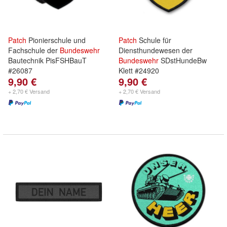
Patch
Pionierschule und
Patch
Schule für
Fachschule der
Bundeswehr
Diensthundewesen der
Bautechnik PisFSHBauT
Bundeswehr
SDstHundeBw
#26087
Klett #24920
9,90 €
9,90 €
+ 2,70 € Versand
+ 2,70 € Versand