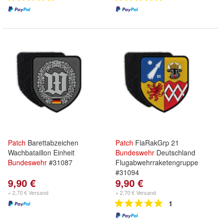
Patch
Barettabzeichen
Patch
FlaRakGrp 21
Wachbataillon Einheit
Bundeswehr
Deutschland
Bundeswehr
#31087
Flugabwehrraketengruppe
#31094
9,90 €
9,90 €
+ 2,70 € Versand
+ 2,70 € Versand
1