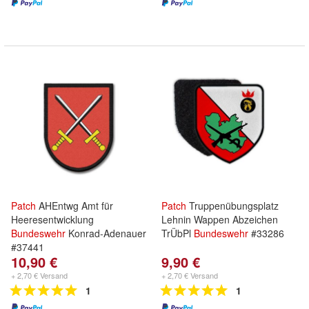
Patch
AHEntwg Amt für
Patch
Truppenübungsplatz
Heeresentwicklung
Lehnin Wappen Abzeichen
Bundeswehr
Konrad-Adenauer
TrÜbPl
Bundeswehr
#33286
#37441
10,90 €
9,90 €
+ 2,70 € Versand
+ 2,70 € Versand
1
1