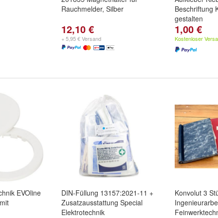
Rauchmelder, Silber
Beschriftung K
gestalten
12,10 €
1,00 €
+ 5,95 € Versand
Kostenloser Vers
echnik EVOline
DIN-Füllung 13157:2021-11 +
Konvolut 3 St
mit
Zusatzausstattung Special
Ingenieurarbe
Elektrotechnik
Feinwerktech