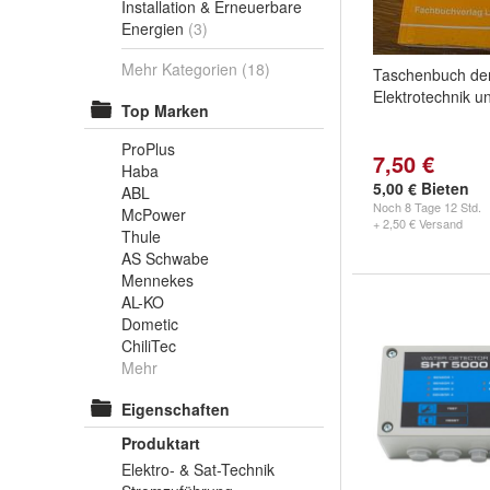
Installation & Erneuerbare
Energien
(3)
Mehr Kategorien
(18)
Taschenbuch de
Elektrotechnik u
Top Marken
ProPlus
7,50 €
Haba
5,00 € Bieten
ABL
Noch
8 Tage 12 Std.
McPower
+ 2,50 € Versand
Thule
AS Schwabe
Mennekes
AL-KO
Dometic
ChiliTec
Mehr
Eigenschaften
Produktart
Elektro- & Sat-Technik