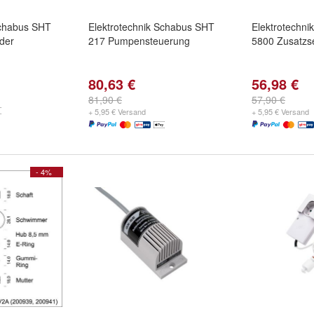
Schabus SHT
Elektrotechnik Schabus SHT
Elektrotechn
der
217 Pumpensteuerung
5800 Zusatzs
80,63 €
56,98 €
81,90 €
57,90 €
+ 5,95 € Versand
+ 5,95 € Versand
- 4%