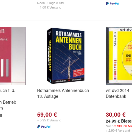
Noch
9 Tage 8 Std.
+ 1,00 € Versand
ch f. d.
Rothammels Antennenbuch
vrt-dvd 2014 -
13. Auflage
Datenbank
 Betrieb
rn
59,00 €
30,00 €
en
+ 5,95 € Versand
24,99 € Biet
Noch
2 Std. 56 Mi
+ 2,90 € Versand