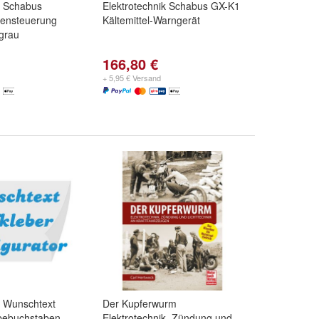
k Schabus
Elektrotechnik Schabus GX-K1
ensteuerung
Kältemittel-Warngerät
grau
166,80 €
+ 5,95 € Versand
k Wunschtext
Der Kupferwurm
ebebuchstaben
Elektrotechnik, Zündung und