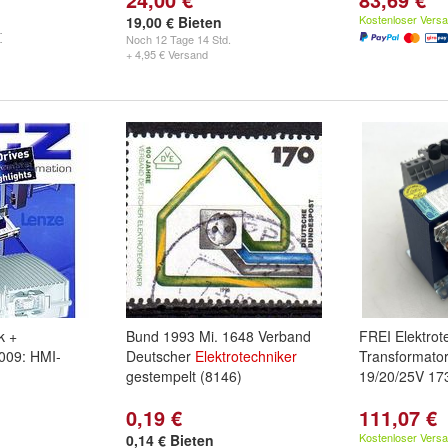
Kostenloser Vers
19,00 € Bieten
Noch
12 Tage 14 Std.
+ 4,95 € Versand
k +
Bund 1993 Mi. 1648 Verband
FREI Elektro
009: HMI-
Deutscher
Elektrotechniker
Transformato
gestempelt (8146)
19/20/25V 17
0,19 €
111,07 €
Kostenloser Vers
0,14 € Bieten