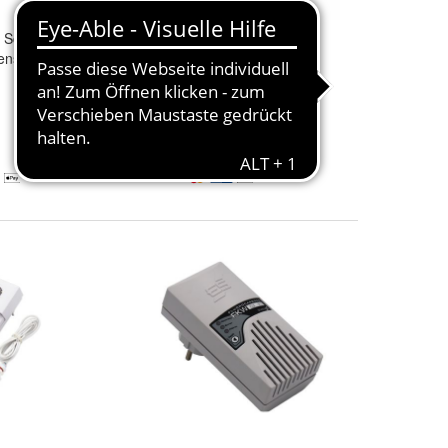
ik Schabus SHT
Elektrotechnik Schabus
ensor
Schabus 300787
Montagewinkel
12,85 €
14,90 €
+ 5,95 € Versand