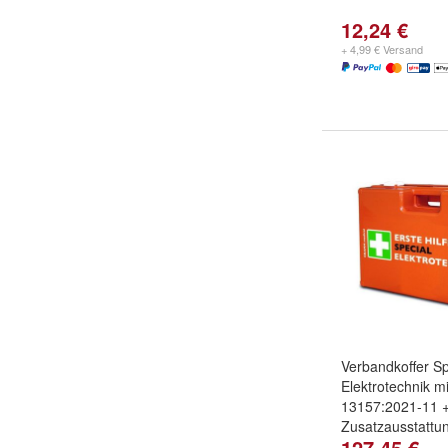
12,24 €
+ 4,99 € Versand
Verbandkoffer Sp
Elektrotechnik mi
13157:2021-11 
Zusatzausstattu
127,45 €