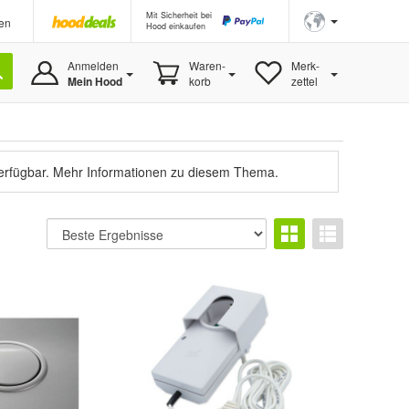
Mit Sicherheit bei
en
Hood einkaufen
Anmelden
Waren-
Merk-
Mein Hood
korb
zettel
verfügbar.
Mehr Informationen zu diesem Thema.