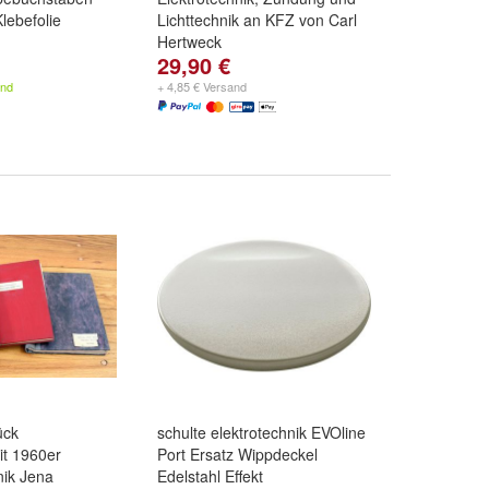
lebefolie
Lichttechnik an KFZ von Carl
Hertweck
29,90 €
and
+ 4,85 € Versand
ück
schulte elektrotechnik EVOline
it 1960er
Port Ersatz Wippdeckel
nik Jena
Edelstahl Effekt