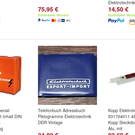
Elektrotechni
75,95 €
14,50 €
Kostenloser Versand
Kostenloser Vers
ecial
Telefonbuch Adressbuch
Kopp Elektrot
t Inhalt DIN
Piktogramme Elektrotechnik
931704011 48
+
DDR Vintage
Kopp Steckdos
ng
Alu, mit
24,00 €
83,69 €