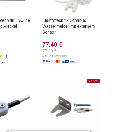
rotechnik EVOline
Elektrotechnik Schabus
ippdeckel
Wassermelder mit externem
Sensor
77,40 €
77,90 €
1
+ 5,95 € Versand
- 14%