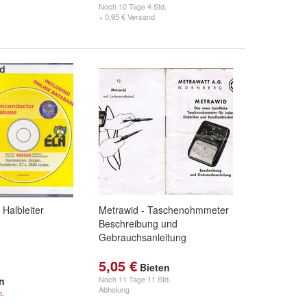
Noch
10 Tage 4 Std.
+ 0,95 € Versand
 Halbleiter
Metrawid - Taschenohmmeter
Beschreibung und
Gebrauchsanleitung
5,05 €
Bieten
Noch
11 Tage 11 Std.
en
Abholung
n.