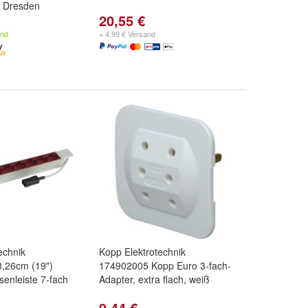
k Dresden
20,55 €
and
+ 4,99 € Versand
echnik
Kopp Elektrotechnik
,26cm (19")
174902005 Kopp Euro 3-fach-
enleiste 7-fach
Adapter, extra flach, weiß
9,44 €