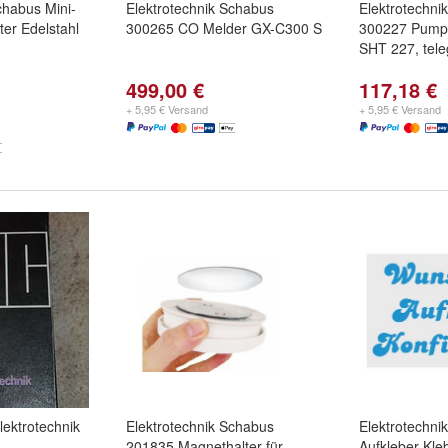
chabus Mini-
Elektrotechnik Schabus
Elektrotechni
er Edelstahl
300265 CO Melder GX-C300 S
300227 Pump
SHT 227, tele
499,00 €
117,18 €
+ 5,95 € Versand
+ 5,95 € Versand
ektrotechnik
Elektrotechnik Schabus
Elektrotechni
201835 Magnethalter für
Aufkleber Kl