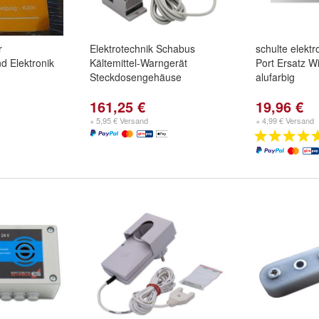
r
Elektrotechnik Schabus
schulte elekt
nd Elektronik
Kältemittel-Warngerät
Port Ersatz W
Steckdosengehäuse
alufarbig
161,25 €
19,96 €
+ 5,95 € Versand
+ 4,99 € Versand