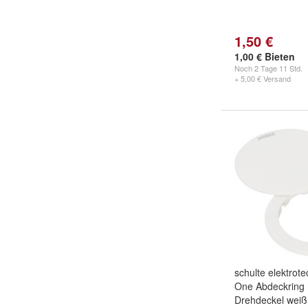
1,50 €
1,00 € Bieten
Noch
2 Tage 11 Std.
+ 5,00 € Versand
schulte elektrot
One Abdeckring 
Drehdeckel weiß