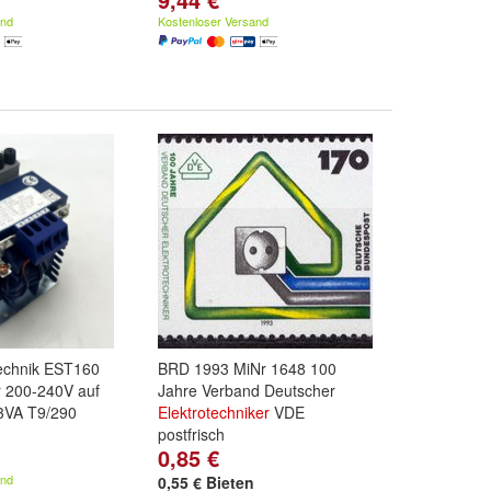
and
Kostenloser Versand
technik EST160
BRD 1993 MiNr 1648 100
r 200-240V auf
Jahre Verband Deutscher
3VA T9/290
Elektrotechniker
VDE
postfrisch
0,85 €
and
0,55 € Bieten