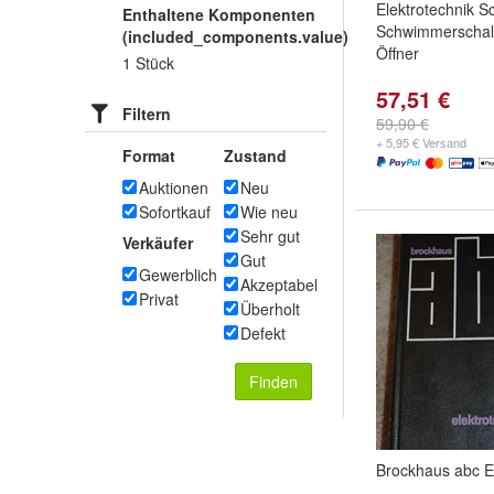
Elektrotechnik S
Enthaltene Komponenten
Schwimmerschalt
(included_components.value)
Öffner
1 Stück
57,51 €
Filtern
59,90 €
+ 5,95 € Versand
Format
Zustand
Auktionen
Neu
Sofortkauf
Wie neu
Sehr gut
Verkäufer
Gut
Gewerblich
Akzeptabel
Privat
Überholt
Defekt
Finden
Brockhaus abc El