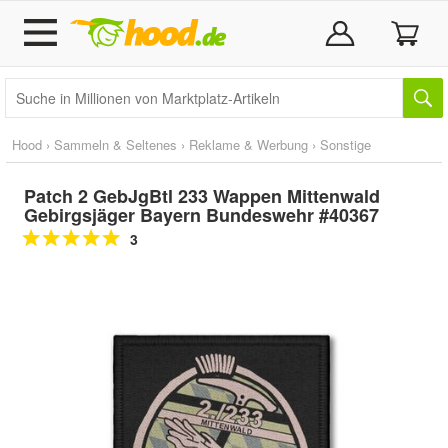
Hood
›
Sammeln & Seltenes
›
Reklame & Werbung
›
Sonstige
Patch 2 GebJgBtl 233 Wappen Mittenwald
Gebirgsjäger Bayern Bundeswehr #40367
3