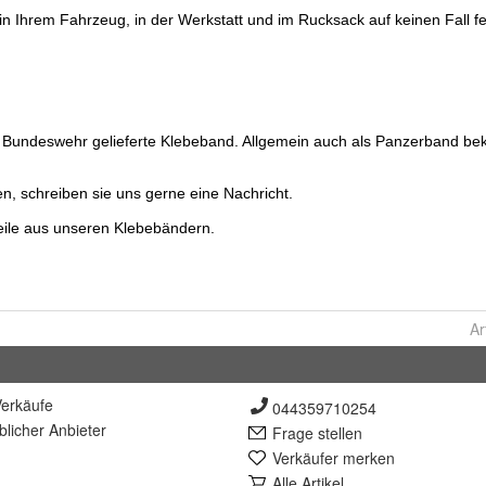
Ar
erkäufe
044359710254
lich
er Anbieter
Frage stellen
Verkäufer merken
Alle Artikel