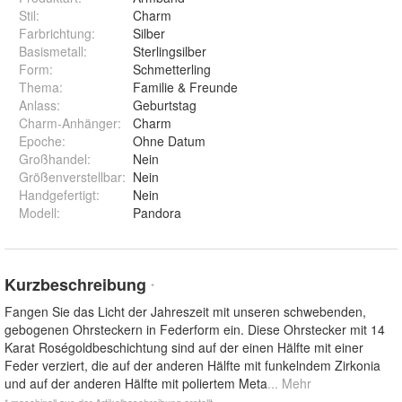
Stil
:
Charm
Farbrichtung
:
Silber
Basismetall
:
Sterlingsilber
Form
:
Schmetterling
Thema
:
Familie & Freunde
Anlass
:
Geburtstag
Charm-Anhänger
:
Charm
Epoche
:
Ohne Datum
Großhandel
:
Nein
Größenverstellbar
:
Nein
Handgefertigt
:
Nein
Modell
:
Pandora
Kurzbeschreibung
*
Fangen Sie das Licht der Jahreszeit mit unseren schwebenden,
gebogenen Ohrsteckern in Federform ein. Diese Ohrstecker mit 14
Karat Roségoldbeschichtung sind auf der einen Hälfte mit einer
Feder verziert, die auf der anderen Hälfte mit funkelndem Zirkonia
und auf der anderen Hälfte mit poliertem Meta
... Mehr