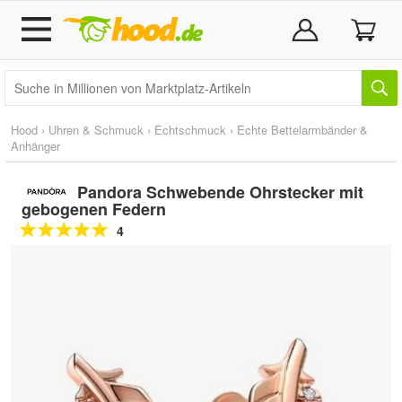
Hood
›
Uhren & Schmuck
›
Echtschmuck
›
Echte Bettelarmbänder &
Anhänger
Pandora Schwebende Ohrstecker mit
gebogenen Federn
4