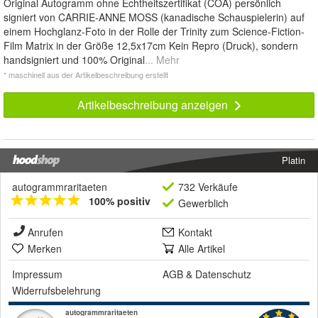
Original Autogramm ohne Echtheitszertifikat (COA) persönlich
signiert von CARRIE-ANNE MOSS (kanadische Schauspielerin) auf
einem Hochglanz-Foto in der Rolle der Trinity zum Science-Fiction-
Film Matrix in der Größe 12,5x17cm Kein Repro (Druck), sondern
handsigniert und 100% Original
... Mehr
* maschinell aus der Artikelbeschreibung erstellt
Artikelbeschreibung anzeigen
Platin
autogrammraritaeten
732 Verkäufe
100% positiv
Gewerblich
Anrufen
Kontakt
Merken
Alle Artikel
Impressum
AGB
&
Datenschutz
Widerrufsbelehrung