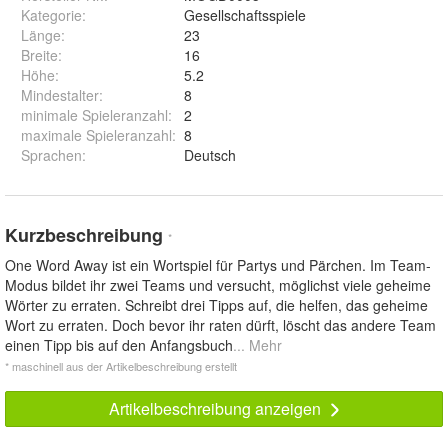
Kategorie
:
Gesellschaftsspiele
Länge
:
23
Breite
:
16
Höhe
:
5.2
Mindestalter
:
8
minimale Spieleranzahl
:
2
maximale Spieleranzahl
:
8
Sprachen
:
Deutsch
Kurzbeschreibung
*
One Word Away ist ein Wortspiel für Partys und Pärchen. Im Team-
Modus bildet ihr zwei Teams und versucht, möglichst viele geheime
Wörter zu erraten. Schreibt drei Tipps auf, die helfen, das geheime
Wort zu erraten. Doch bevor ihr raten dürft, löscht das andere Team
einen Tipp bis auf den Anfangsbuch
... Mehr
* maschinell aus der Artikelbeschreibung erstellt
Artikelbeschreibung anzeigen