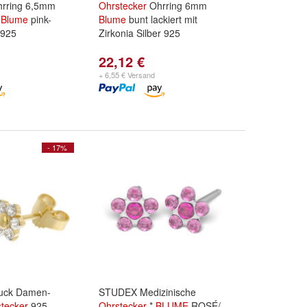
rring 6,5mm
Ohrstecker
Ohrring 6mm
g
Blume
pink-
Blume
bunt lackiert mit
r 925
Zirkonia Silber 925
22,12 €
+ 6,55 € Versand
- 17%
uck Damen-
STUDEX Medizinische
tecker
925
Ohrstecker
*
BLUME
ROSÉ/