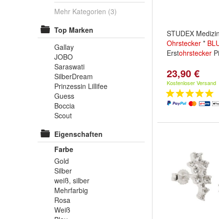
Mehr Kategorien
(3)
Top Marken
STUDEX Medizin
Ohrstecker
*
BL
Gallay
Erst
ohrstecker
Pi
JOBO
Saraswati
23,90 €
SilberDream
Kostenloser Versand
Prinzessin Lillifee
Guess
Boccia
Scout
Eigenschaften
Farbe
Gold
Silber
weiß, silber
Mehrfarbig
Rosa
Weiß