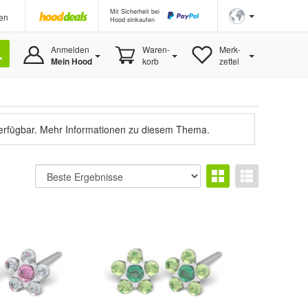
Mit Sicherheit bei
en
Hood einkaufen
Anmelden
Waren-
Merk-
Mein Hood
korb
zettel
verfügbar.
Mehr Informationen zu diesem Thema.