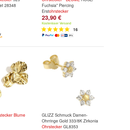
det 28348
Fuchsia* Piercing
Erst
ohrstecker
23,90 €
Kostenloser Versand
16
stecker
Blume
GLIZZ Schmuck Damen-
Ohrringe Gold 333/8K Zirkonia
Ohrstecker
GL8353