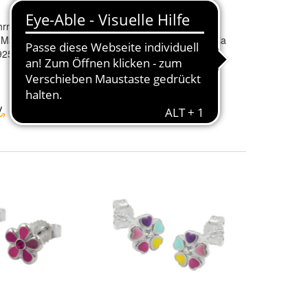
rring 6mm
Ohrstecker
Ohrring 7,6mm
 Marienkäfer auf
Kinderohrring
Blume
Zirkonia
925
farbig lackiert Silber 925
20,91 €
+ 6,55 € Versand