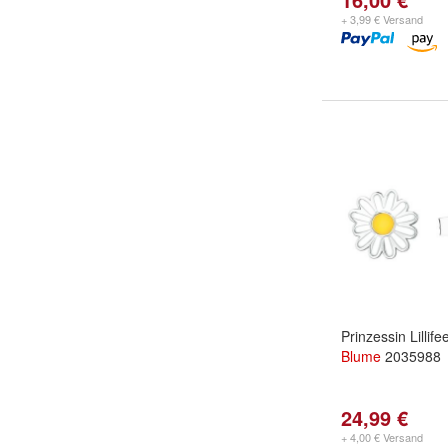
+ 3,99 € Versand
Prinzessin Lillif
Blume
2035988
24,99 €
+ 4,00 € Versand