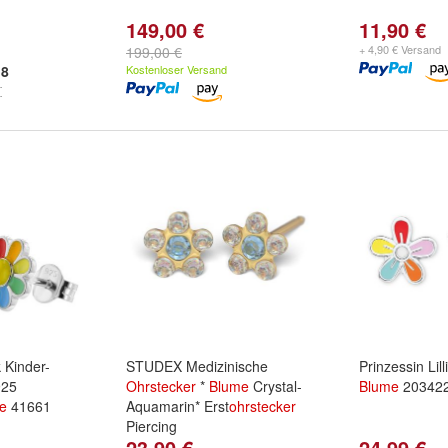
149,00 €
11,90 €
+ 4,90 € Versand
199,00 €
8
Kostenloser Versand
 Kinder-
STUDEX Medizinische
Prinzessin Lil
925
Ohrstecker
*
Blume
Crystal-
Blume
20342
e
41661
Aquamarin* Erst
ohrstecker
Piercing
23,90 €
24,99 €