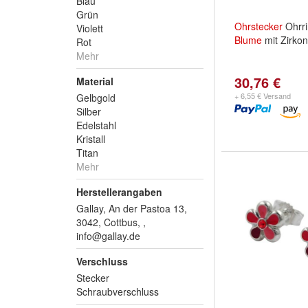
Blau
Grün
Ohrstecker
Ohrr
Violett
Blume
mit Zirkon
Rot
Mehr
30,76 €
Material
+ 6,55 € Versand
Gelbgold
Silber
Edelstahl
Kristall
Titan
Mehr
Herstellerangaben
Gallay, An der Pastoa 13,
3042, Cottbus, ,
info@gallay.de
Verschluss
Stecker
Schraubverschluss