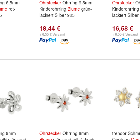
ing 6,5mm
Ohrstecker
Ohrring 6,5mm
Ohrstecker
Oh
ume
rot-
Kinderohrring
Blume
grün-
Kinderohrrin
25
lackiert Silber 925
lackiert Silbe
18,44 €
16,58 €
+ 6,55 € Versand
+ 6,55 € Versand
ing 9mm
Ohrstecker
Ohrring 6mm
trendor Schm
weiß glänzend
Blume
glänzend mit Zirkonia
Ohrringe
Ohrs