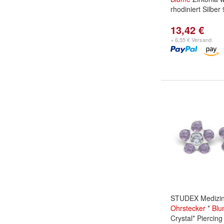
rhodiniert Silber
13,42 €
+ 6,55 € Versand
STUDEX Medizin
Ohrstecker
*
Blu
Crystal* Piercing