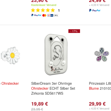
Kostenloser Versand
+ 4,00 € Versand
1
- 17%
ee
Ohrstecker
SilberDream 3er Ohrringe
Prinzessin Lil
Ohrstecker
ECHT Silber Set
Blume
21010
Zirkonia SDS617WS
19,89 €
29,99 €
+ 4,00 € Versand
23,95 €