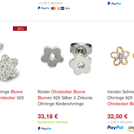
+ 2,49 € Versand
- 20%
rringe
Blume
Kinder
Ohrstecker
Blume
trendor Schm
rstecker
925
Blume
n 925 Silber 2 Zirkonia
Ohrringe 925 
W
Ohrringe Kinderohrringe
Ohrstecker
B
33,18 €
32,50 €
Kostenloser Versand
+ 3,99 € Versand