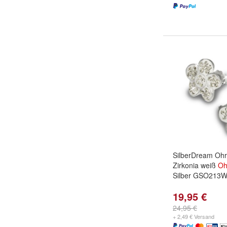
SilberDream Oh
Zirkonia weiß
Oh
Silber GSO213
19,95 €
24,95 €
+ 2,49 € Versand