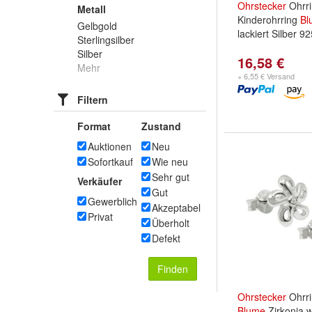
Ohrstecker
Ohrr
Metall
Kinderohrring
Bl
Gelbgold
lackiert Silber 9
Sterlingsilber
Silber
16,58 €
Mehr
+ 6,55 € Versand
Filtern
Format
Zustand
Auktionen
Neu
Sofortkauf
Wie neu
Sehr gut
Verkäufer
Gut
Gewerblich
Akzeptabel
Privat
Überholt
Defekt
Finden
Ohrstecker
Ohrr
Blume
Zirkonia 