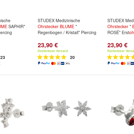
ische
STUDEX Medizinische
STUDEX Medi
UME
SAPHIR*
Ohrstecker
BLUME
*
Ohrstecker
*
ercing
Regenbogen / Kristall* Piercing
ROSÉ* Erst
oh
23,90 €
23,90 €
Kostenloser Versand
Kostenloser Vers
23
20