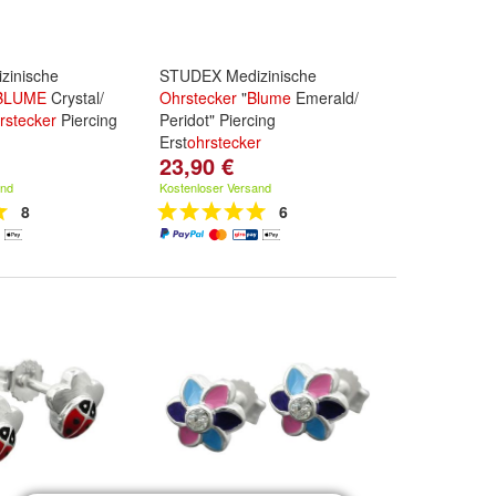
zinische
STUDEX Medizinische
BLUME
Crystal/
Ohrstecker
"
Blume
Emerald/
rstecker
Piercing
Peridot" Piercing
Erst
ohrstecker
23,90 €
and
Kostenloser Versand
8
6