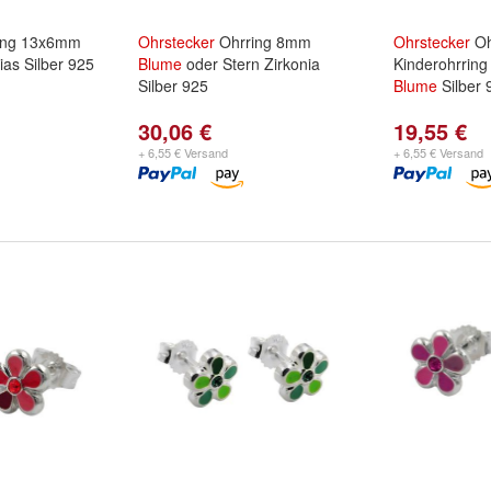
ing 13x6mm
Ohrstecker
Ohrring 8mm
Ohrstecker
Oh
ias Silber 925
Blume
oder Stern Zirkonia
Kinderohrring
Silber 925
Blume
Silber 
30,06 €
19,55 €
+ 6,55 € Versand
+ 6,55 € Versand