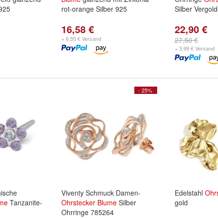
 925
rot-orange Silber 925
Silber Vergol
16,58 €
22,90 €
+ 6,55 € Versand
27,50 €
+ 3,99 € Versand
- 25%
ische
Viventy Schmuck Damen-
Edelstahl
Ohr
me
Tanzanite-
Ohrstecker
Blume
Silber
gold
Ohrringe 785264