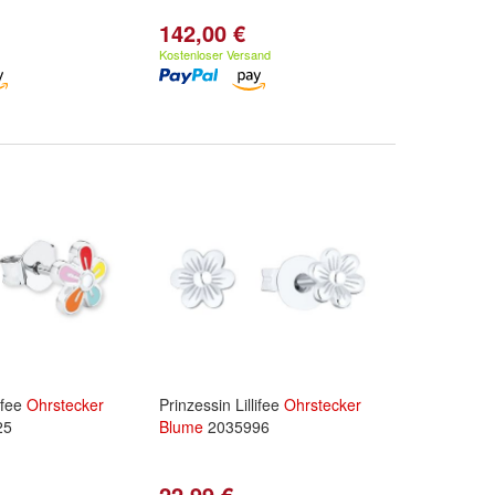
142,00 €
Kostenloser Versand
lifee
Ohrstecker
Prinzessin Lillifee
Ohrstecker
25
Blume
2035996
22,99 €