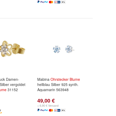
uck Damen-
Mabina
Ohrstecker
Blume
Silber vergoldet
hellblau Silber 925 synth.
lume
31152
Aquamarin 563948
49,00 €
+ 6,90 € Versand