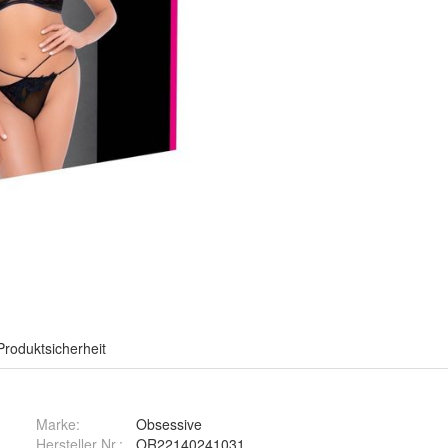
Produktsicherheit
Marke:
Obsessive
Hersteller Nr.:
OR22140241031