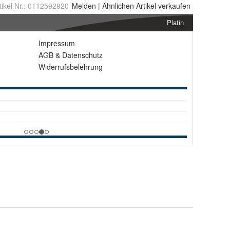
tikel Nr.:
0112592920
Melden
|
Ähnlichen
Artikel verkaufen
Platin
Impressum
AGB
&
Datenschutz
Widerrufsbelehrung