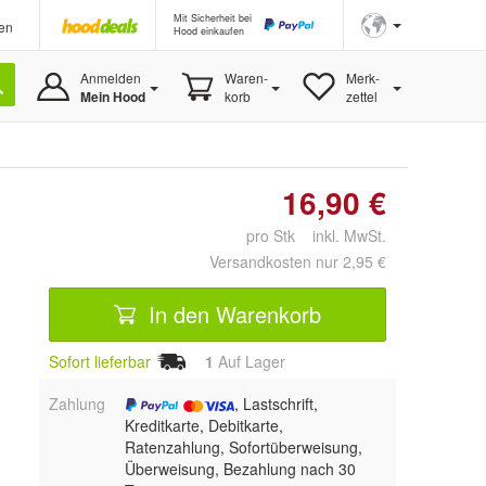
Mit Sicherheit bei
en
Hood einkaufen
Anmelden
Waren-
Merk-
Mein Hood
korb
zettel
16,90 €
pro Stk inkl. MwSt.
Versandkosten nur 2,95 €
In den Warenkorb
Sofort lieferbar
1
Auf Lager
Zahlung
, Lastschrift,
Kreditkarte, Debitkarte,
Ratenzahlung, Sofortüberweisung,
Überweisung, Bezahlung nach 30