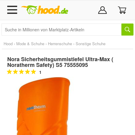
Hood
›
Mode & Schuhe
›
Herrenschuhe
›
Sonstige Schuhe
Nora Sicherheitsgummistiefel Ultra-Max (
Noratherm Safety) S5 75555095
1