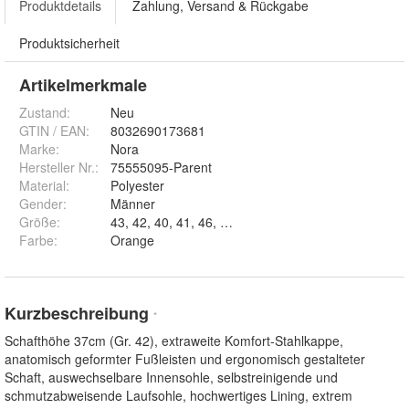
Produktdetails
Zahlung, Versand & Rückgabe
Produktsicherheit
Artikelmerkmale
Zustand:
Neu
GTIN / EAN:
8032690173681
Marke:
Nora
Hersteller Nr.:
75555095-Parent
Material
:
Polyester
Gender
:
Männer
Größe
:
43, 42, 40, 41, 46, 48, 39, 44, 47 und 45
Farbe
:
Orange
Kurzbeschreibung
*
Schafthöhe 37cm (Gr. 42), extraweite Komfort-Stahlkappe,
anatomisch geformter Fußleisten und ergonomisch gestalteter
Schaft, auswechselbare Innensohle, selbstreinigende und
schmutzabweisende Laufsohle, hochwertiges Lining, extrem