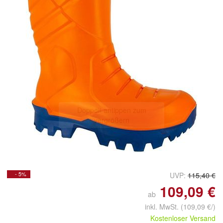
Doppelt antippen zum
vergrößern
- 5%
UVP:
115,40 €
109,09 €
ab
inkl. MwSt.
(109,09 €/)
Kostenloser Versand