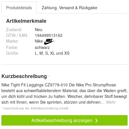
Produktdetails
Zahlung, Versand & Rückgabe
Artikelmerkmale
Zustand:
Neu
GTIN / EAN:
194499513162
Marke:
Nike
Farbe
:
schwarz
Größe
:
L, M, S, XL und XS
Kurzbeschreibung
*
Nike Tight Fit Leggings CZ9779-010 Die Nike Pro Strumpfhose
besteht aus schweißableitendem Material, das über die Waden greift,
um dich kühl und trocken zu halten. Weicher, dehnbarer Stoff bewegt
sich mit Ihnen, wenn Sie sprinten, stürzen und dehnen.
... Mehr
* maschinell aus der Artikelbeschreibung erstellt
Artikelbeschreibung anzeigen