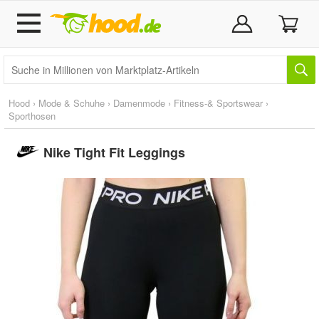
Hood
›
Mode & Schuhe
›
Damenmode
›
Fitness-& Sportswear
›
Sporthosen
Nike Tight Fit Leggings