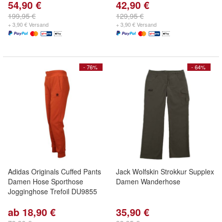
54,90 €
42,90 €
199,95 €
129,95 €
+ 3,90 € Versand
+ 3,90 € Versand
- 76%
- 64%
Adidas Originals Cuffed Pants
Jack Wolfskin Strokkur Supplex
Damen Hose Sporthose
Damen Wanderhose
Jogginghose Trefoil DU9855
ab 18,90 €
35,90 €