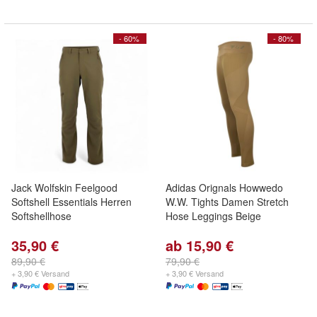
- 60%
- 80%
Jack Wolfskin Feelgood
Adidas Orignals Howwedo
Softshell Essentials Herren
W.W. Tights Damen Stretch
Softshellhose
Hose Leggings Beige
35,90 €
ab 15,90 €
89,90 €
79,90 €
+ 3,90 € Versand
+ 3,90 € Versand