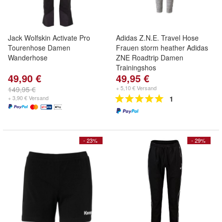
Jack Wolfskin Activate Pro
Adidas Z.N.E. Travel Hose
Tourenhose Damen
Frauen storm heather Adidas
Wanderhose
ZNE Roadtrip Damen
Trainingshos
49,90 €
49,95 €
+ 5,10 € Versand
149,95 €
+ 3,90 € Versand
1
- 23%
- 29%