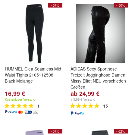
- 57%
- 50%
HUMMEL Clea Seamless Mid
ADIDAS Sexy Sporthose
Waist Tights 2105112508
Freizeit Jogginghose Damen
Black Melange
Missy Elliot NEU verschieden
Größen
16,99 €
ab 24,99 €
Kostenloser Versand
+ 5,99 € Versand
1
15
- 57%
- 62%