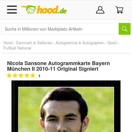
Hood
›
Sammeln & Seltenes
›
Autogramme & Autographen
›
Sport
›
Fußball National
Nicola Sansone Autogrammkarte Bayern
München II 2010-11 Original Signiert
1