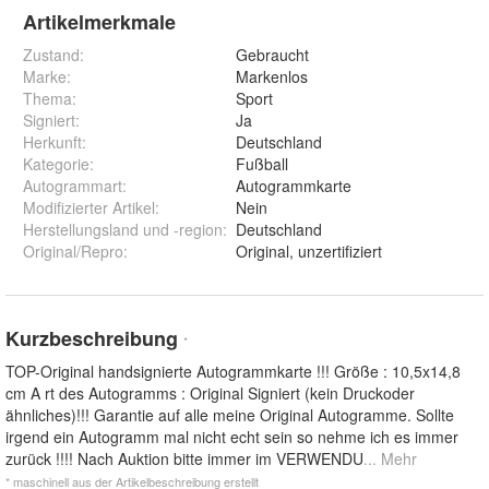
Artikelmerkmale
Zustand:
Gebraucht
Marke:
Markenlos
Thema
:
Sport
Signiert
:
Ja
Herkunft
:
Deutschland
Kategorie
:
Fußball
Autogrammart
:
Autogrammkarte
Modifizierter Artikel
:
Nein
Herstellungsland und -region
:
Deutschland
Original/Repro
:
Original, unzertifiziert
Kurzbeschreibung
*
TOP-Original handsignierte Autogrammkarte !!! Größe : 10,5x14,8
cm A rt des Autogramms : Original Signiert (kein Druckoder
ähnliches)!!! Garantie auf alle meine Original Autogramme. Sollte
irgend ein Autogramm mal nicht echt sein so nehme ich es immer
zurück !!!! Nach Auktion bitte immer im VERWENDU
... Mehr
* maschinell aus der Artikelbeschreibung erstellt