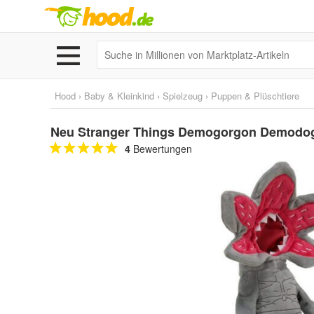
Hood
›
Baby & Kleinkind
›
Spielzeug
›
Puppen & Plüschtiere
Neu Stranger Things Demogorgon Demodog 
4
Bewertungen