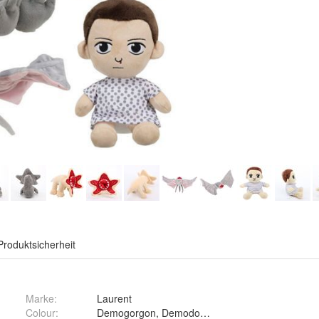
Produktsicherheit
Marke:
Laurent
Colour
:
Demogorgon, Demodog, Demobat und Eleven