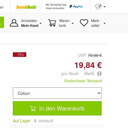
Mit Sicherheit bei
en
Hood einkaufen
Anmelden
Waren-
Merk-
Mein Hood
korb
zettel
- 72%
UVP:
70,00 €
19,84 €
pro Stuck MwSt.
Kostenloser Versand
In den Warenkorb
Auf Lager
5
 verkauft