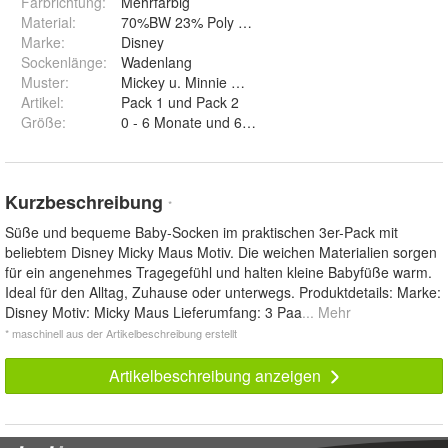
Farbrichtung
:
Mehrfarbig
Material
:
70%BW 23% Poly 5%Poly 2% Ela
Marke
:
Disney
Sockenlänge
:
Wadenlang
Muster
:
Mickey u. Minnie Mouse
Artikel
:
Pack 1 und Pack 2
Größe
:
0 - 6 Monate und 6 - 12 Monate
Kurzbeschreibung
*
Süße und bequeme Baby-Socken im praktischen 3er-Pack mit
beliebtem Disney Micky Maus Motiv. Die weichen Materialien sorgen
für ein angenehmes Tragegefühl und halten kleine Babyfüße warm.
Ideal für den Alltag, Zuhause oder unterwegs. Produktdetails: Marke:
Disney Motiv: Micky Maus Lieferumfang: 3 Paa
... Mehr
* maschinell aus der Artikelbeschreibung erstellt
Artikelbeschreibung anzeigen