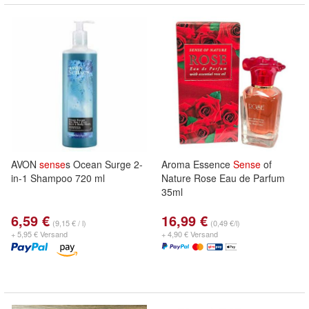
AVON
sense
s Ocean Surge 2-
Aroma Essence
Sense
of
in-1 Shampoo 720 ml
Nature Rose Eau de Parfum
35ml
6,59 €
16,99 €
(9,15 € / l)
(0,49 €/l)
+ 5,95 € Versand
+ 4,90 € Versand