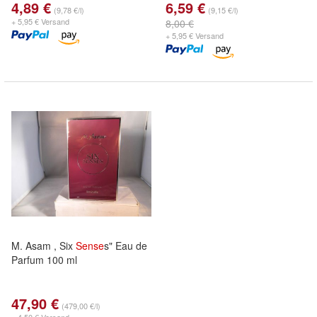
4,89 €
6,59 €
(9,78 €/l)
(9,15 €/l)
+ 5,95 € Versand
8,00 €
+ 5,95 € Versand
M. Asam , Six
Sense
s" Eau de
Parfum 100 ml
47,90 €
(479,00 €/l)