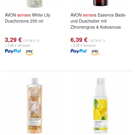
AVON
sense
s White Lily
AVON
sense
s Essence Bade-
Duschcreme 250 ml
und Duschelixir mit
Zitronengras & Kokosnuss
3,29 €
6,39 €
(13,16 € / l)
(12,78 € / l)
+ 5,95 € Versand
+ 5,95 € Versand