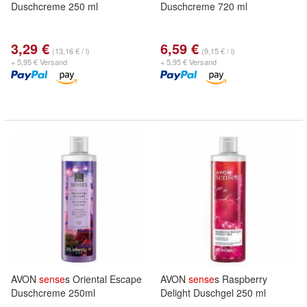
Duschcreme 250 ml
Duschcreme 720 ml
3,29 €
6,59 €
(13,16 € / l)
(9,15 € / l)
+ 5,95 € Versand
+ 5,95 € Versand
AVON
sense
s Oriental Escape
AVON
sense
s Raspberry
Duschcreme 250ml
Delight Duschgel 250 ml