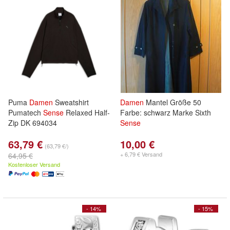
Puma
Damen
Sweatshirt
Damen
Mantel Größe 50
Pumatech
Sense
Relaxed Half-
Farbe: schwarz Marke Sixth
Zip DK 694034
Sense
63,79 €
10,00 €
(63,79 €/)
+ 6,79 € Versand
64,95 €
Kostenloser Versand
- 14%
- 15%