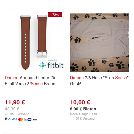
- 72%
Damen
Armband Leder für
Damen
7/8 Hose "Sixth
Sense
"
Fitbit Versa 3/
Sense
Braun
Gr. 46
11,90 €
10,00 €
42,99 €
8,00 € Bieten
+ 2,95 € Versand
Noch
4 Tage 6 Std.
+ 4,50 € Versand