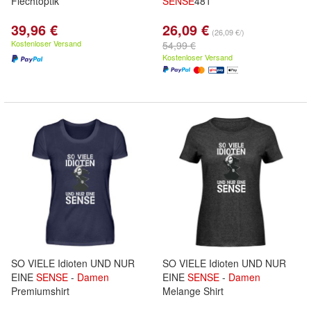
Flechtoptik
SENSE
481
39,96 €
26,09 €
(26,09 €/)
Kostenloser Versand
54,99 €
Kostenloser Versand
SO VIELE Idioten UND NUR
SO VIELE Idioten UND NUR
EINE
SENSE
-
Damen
EINE
SENSE
-
Damen
Premiumshirt
Melange Shirt