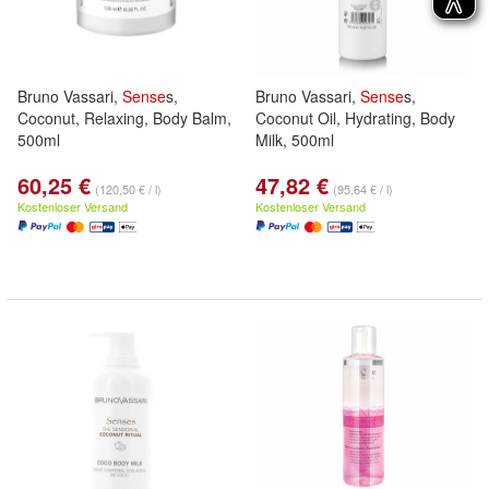
Bruno Vassari,
Sense
s,
Bruno Vassari,
Sense
s,
Coconut, Relaxing, Body Balm,
Coconut Oil, Hydrating, Body
500ml
Milk, 500ml
60,25 €
47,82 €
(120,50 € / l)
(95,64 € / l)
Kostenloser Versand
Kostenloser Versand