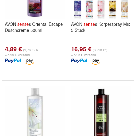
AVON
sense
s Oriental Escape
AVON
sense
s Körperspray Mix
Duschcreme 500ml
5 Stück
4,89 €
16,95 €
(9,78 € / l)
(33,90 €/l)
+ 5,95 € Versand
+ 5,95 € Versand