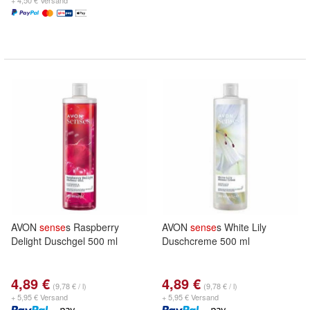
+ 4,50 € Versand
AVON
sense
s Raspberry
AVON
sense
s White Lily
Delight Duschgel 500 ml
Duschcreme 500 ml
4,89 €
4,89 €
(9,78 € / l)
(9,78 € / l)
+ 5,95 € Versand
+ 5,95 € Versand