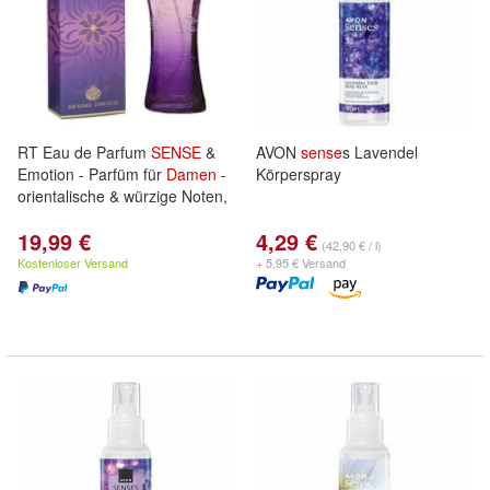
RT Eau de Parfum
SENSE
&
AVON
sense
s Lavendel
Emotion - Parfüm für
Damen
-
Körperspray
orientalische & würzige Noten,
19,99 €
4,29 €
(42,90 € / l)
Kostenloser Versand
+ 5,95 € Versand