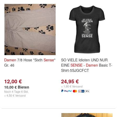
Damen
7/8 Hose "Sixth
Sense
"
SO VIELE Idioten UND NUR
Gr. 46
EINE
SENSE
-
Damen
Basic T-
Shirt-5SJGCFCT
12,00 €
24,95 €
+ 1,90 € Versand
10,00 € Bieten
Noch
4 Tage 6 Std.
+ 4,50 € Versand