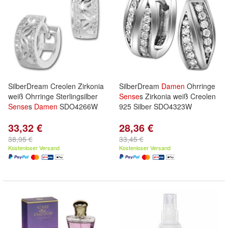
SilberDream Creolen Zirkonia
SilberDream
Damen
Ohrringe
weiß Ohrringe Sterlingsilber
Sense
s Zirkonia weiß Creolen
Sense
s
Damen
SDO4266W
925 Silber SDO4323W
33,32 €
28,36 €
38,95 €
33,45 €
Kostenloser Versand
Kostenloser Versand