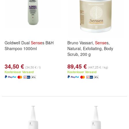
Goldwell Dual
Sense
s B&H
Bruno Vassari,
Sense
s,
Shampoo 1000ml
Natural, Exfoliating, Body
Scrub, 200 g
34,50 €
89,45 €
(34,50 € / l)
(447,25 € / kg)
Kostenloser Versand
Kostenloser Versand