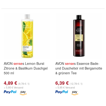
AVON
sense
s Lemon Burst
AVON
sense
s Essence Bade-
Zitrone & Basilikum Duschgel
und Duschelixir mit Bergamotte
500 ml
& grünem Tee
4,89 €
6,39 €
(9,78 € / l)
(12,78 € / l)
+ 5,95 € Versand
+ 5,95 € Versand