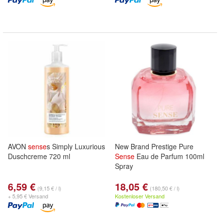
AVON
sense
s Simply Luxurious
New Brand Prestige Pure
Duschcreme 720 ml
Sense
Eau de Parfum 100ml
Spray
6,59 €
18,05 €
(9,15 € / l)
(180,50 € / l)
+ 5,95 € Versand
Kostenloser Versand