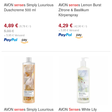
AVON
sense
s Simply Luxurious
AVON
sense
s Lemon Burst
Duschcreme 500 ml
Zitrone & Basilikum
Körperspray
4,89 €
4,29 €
(9,78 € / l)
(42,90 € / l)
+ 5,95 € Versand
5,00 €
+ 5,95 € Versand
AVON
sense
s Simply Luxurious
AVON
Sense
s White Lily