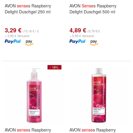
AVON
sense
s Raspberry
AVON
Sense
s Raspberry
Delight Duschgel 250 ml
Delight Duschgel 500 ml
3,29 €
4,89 €
(13,16 € / l)
(9,78 €/l)
+ 5,95 € Versand
+ 5,95 € Versand
- 18%
AVON
sense
s Raspberry
AVON
sense
s Raspberry