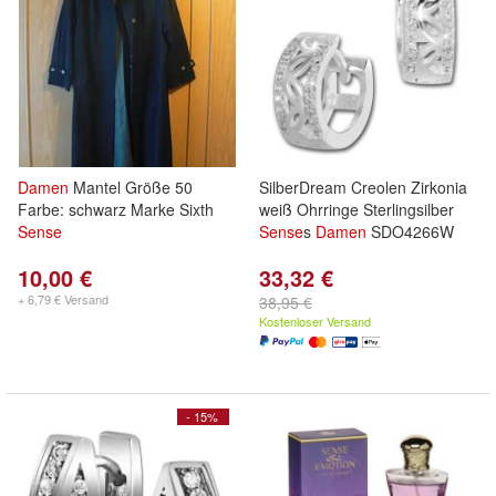
Damen
Mantel Größe 50
SilberDream Creolen Zirkonia
Farbe: schwarz Marke Sixth
weiß Ohrringe Sterlingsilber
Sense
Sense
s
Damen
SDO4266W
10,00 €
33,32 €
+ 6,79 € Versand
38,95 €
Kostenloser Versand
- 15%