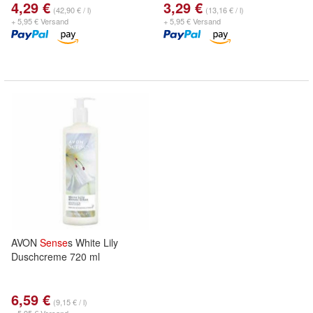
4,29 €
3,29 €
(42,90 € / l)
(13,16 € / l)
+ 5,95 € Versand
+ 5,95 € Versand
AVON
Sense
s White Lily
Duschcreme 720 ml
6,59 €
(9,15 € / l)