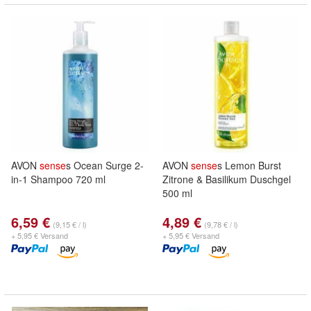
AVON
sense
s Ocean Surge 2-
AVON
sense
s Lemon Burst
in-1 Shampoo 720 ml
Zitrone & Basilikum Duschgel
500 ml
6,59 €
4,89 €
(9,15 € / l)
(9,78 € / l)
+ 5,95 € Versand
+ 5,95 € Versand