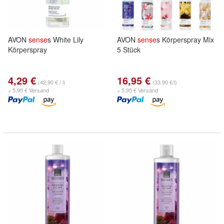
AVON
sense
s White Lily
AVON
sense
s Körperspray Mix
Körperspray
5 Stück
4,29 €
16,95 €
(42,90 € / l)
(33,90 €/l)
+ 5,95 € Versand
+ 5,95 € Versand