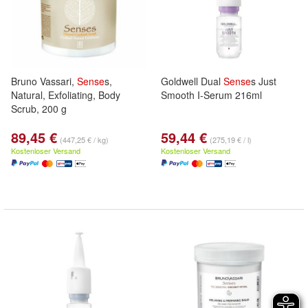
Bruno Vassari,
Sense
s,
Goldwell Dual
Sense
s Just
Natural, Exfoliating, Body
Smooth I-Serum 216ml
Scrub, 200 g
89,45 €
59,44 €
(447,25 € / kg)
(275,19 € / l)
Kostenloser Versand
Kostenloser Versand