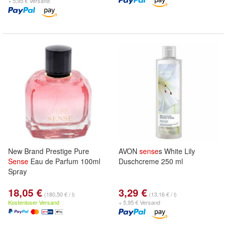
+ 5,95 € Versand
New Brand Prestige Pure
AVON
sense
s White Lily
Sense
Eau de Parfum 100ml
Duschcreme 250 ml
Spray
18,05 €
3,29 €
(180,50 € / l)
(13,16 € / l)
Kostenloser Versand
+ 5,95 € Versand