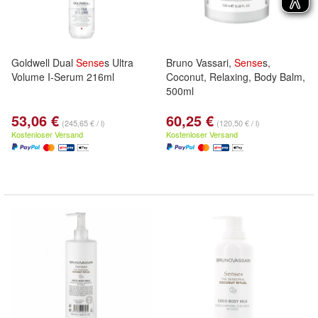
Goldwell Dual
Sense
s Ultra
Bruno Vassari,
Sense
s,
Volume I-Serum 216ml
Coconut, Relaxing, Body Balm,
500ml
53,06 €
60,25 €
(245,65 € / l)
(120,50 € / l)
Kostenloser Versand
Kostenloser Versand