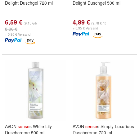
Delight Duschgel 720 ml
Delight Duschgel 500 ml
6,59 €
4,89 €
(9,15 €/l)
(9,78 € / l)
+ 5,95 € Versand
8,00 €
+ 5,95 € Versand
AVON
sense
s White Lily
AVON
sense
s Simply Luxurious
Duschcreme 500 ml
Duschcreme 720 ml