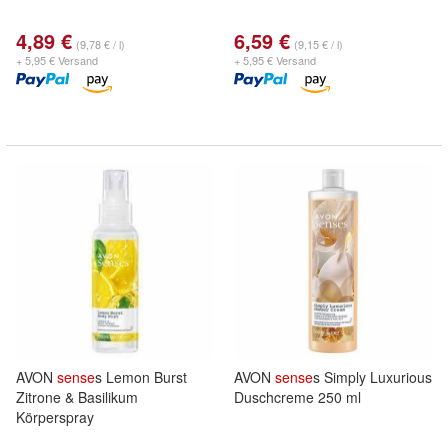
4,89 €
6,59 €
(9,78 € / l)
(9,15 € / l)
+ 5,95 € Versand
+ 5,95 € Versand
AVON
sense
s Lemon Burst
AVON
sense
s Simply Luxurious
Zitrone & Basilikum
Duschcreme 250 ml
Körperspray