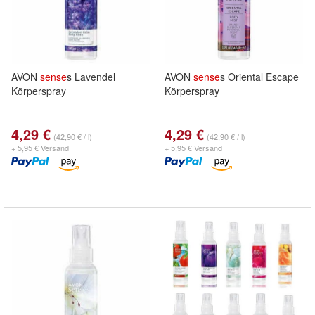
AVON
sense
s Lavendel
AVON
sense
s Oriental Escape
Körperspray
Körperspray
4,29 €
4,29 €
(42,90 € / l)
(42,90 € / l)
+ 5,95 € Versand
+ 5,95 € Versand