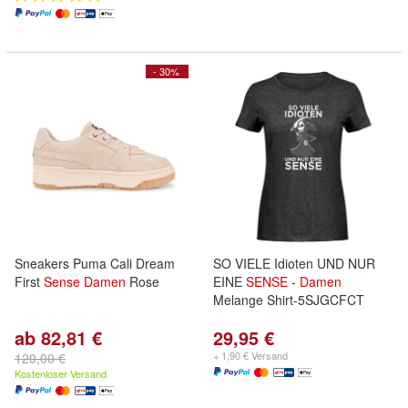
- 30%
Sneakers Puma Cali Dream
SO VIELE Idioten UND NUR
First
Sense
Damen
Rose
EINE
SENSE
-
Damen
Melange Shirt-5SJGCFCT
ab 82,81 €
29,95 €
+ 1,90 € Versand
120,00 €
Kostenloser Versand