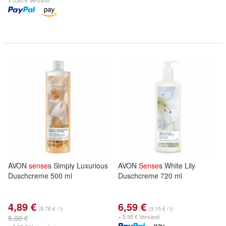
+ 5,95 € Versand
AVON
sense
s Simply Luxurious
AVON
Sense
s White Lily
Duschcreme 500 ml
Duschcreme 720 ml
4,89 €
6,59 €
(9,78 € / l)
(9,15 € / l)
+ 5,95 € Versand
5,00 €