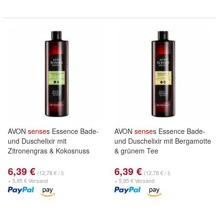
AVON
sense
s Essence Bade-
AVON
sense
s Essence Bade-
und Duschelixir mit
und Duschelixir mit Bergamotte
Zitronengras & Kokosnuss
& grünem Tee
6,39 €
6,39 €
(12,78 € / l)
(12,78 € / l)
+ 5,95 € Versand
+ 5,95 € Versand