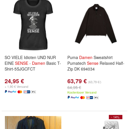
SO VIELE Idioten UND NUR
Puma
Damen
Sweatshirt
EINE
SENSE
-
Damen
Basic T-
Pumatech
Sense
Relaxed Half-
Shirt-5SJGCFCT
Zip DK 694034
24,95 €
63,79 €
(63,79 €/)
+ 1,90 € Versand
64,95 €
Kostenloser Versand
- 14%