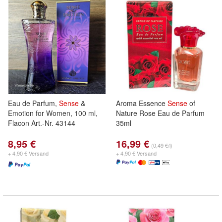
Eau de Parfum,
Sense
&
Aroma Essence
Sense
of
Emotion for Women, 100 ml,
Nature Rose Eau de Parfum
Flacon Art.-Nr. 43144
35ml
8,95 €
16,99 €
(0,49 €/l)
+ 4,90 € Versand
+ 4,90 € Versand