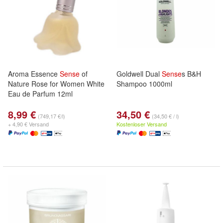
Aroma Essence
Sense
of
Goldwell Dual
Sense
s B&H
Nature Rose for Women White
Shampoo 1000ml
Eau de Parfum 12ml
8,99 €
34,50 €
(749,17 €/l)
(34,50 € / l)
+ 4,90 € Versand
Kostenloser Versand