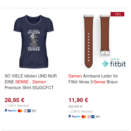
- 72%
SO VIELE Idioten UND NUR
Damen
Armband Leder für
EINE
SENSE
-
Damen
Fitbit Versa 3/
Sense
Braun
Premium Shirt-5SJGCFCT
28,95 €
11,90 €
+ 1,90 € Versand
42,99 €
+ 2,95 € Versand