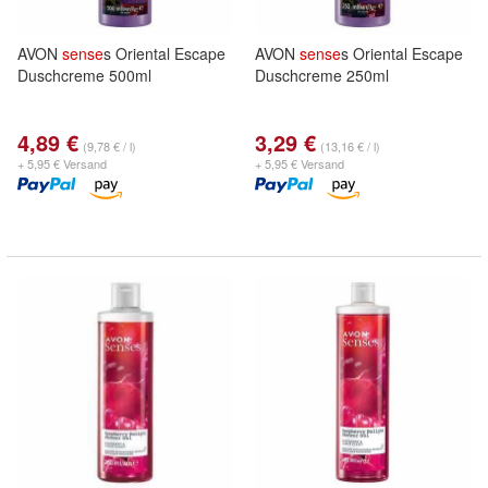
AVON
sense
s Oriental Escape
AVON
sense
s Oriental Escape
Duschcreme 500ml
Duschcreme 250ml
4,89 €
3,29 €
(9,78 € / l)
(13,16 € / l)
+ 5,95 € Versand
+ 5,95 € Versand