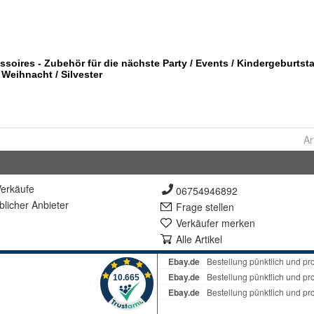
Ar
erkäufe
06754946892
lich
er Anbieter
Frage stellen
Verkäufer merken
Alle Artikel