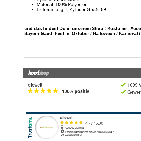
clicwelt
1099 V
100% positiv
Gewerb