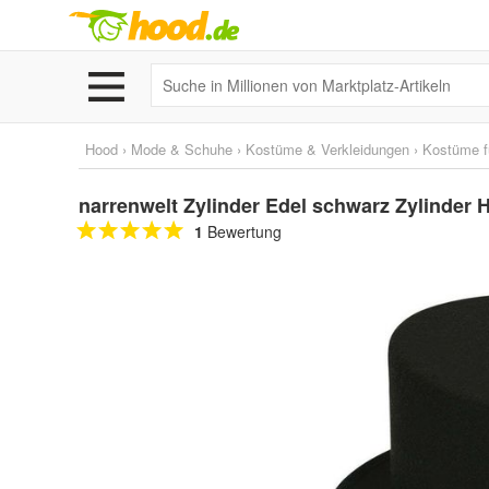
Hood
›
Mode & Schuhe
›
Kostüme & Verkleidungen
›
Kostüme f
narrenwelt Zylinder Edel schwarz Zylinder 
1
Bewertung