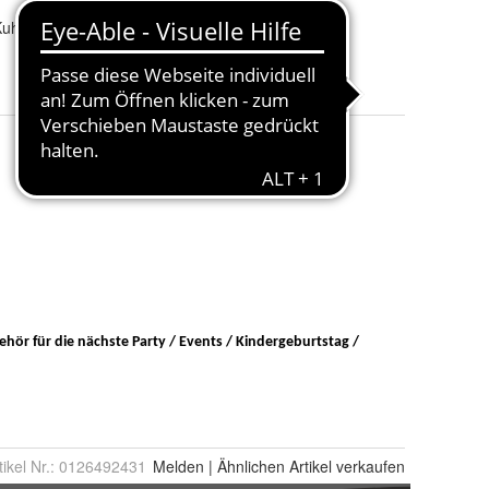
Kuh
Saison
:
Karneval Party JGA
Größe
:
M, L, XL, XXL und XXXL
tikel Nr.:
0126492431
Melden
|
Ähnlichen
Artikel verkaufen