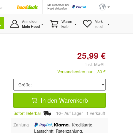
Mit Sicherheit bei
en
Hood einkaufen
Anmelden
Waren-
Merk-
Mein Hood
korb
zettel
25,99 €
inkl. MwSt.
Versandkosten nur 1,80 €
In den Warenkorb
Sofort lieferbar
10+
Auf Lager
1
 verkauft
Zahlung
,
, Kreditkarte,
Lastschrift, Ratenzahlung,