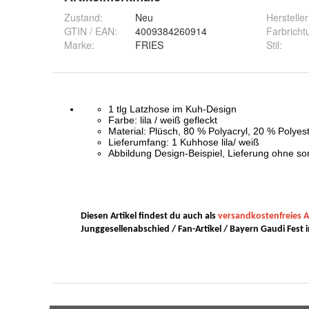
Zustand:
Neu
Hersteller
GTIN / EAN:
4009384260914
Farbricht
Marke:
FRIES
Stil
: