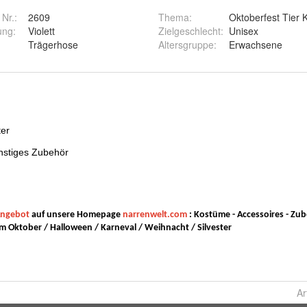
 Nr.:
2609
Thema
:
Oktoberfest Tier 
ung
:
Violett
Zielgeschlecht
:
Unisex
Trägerhose
Altersgruppe
:
Erwachsene
Ar