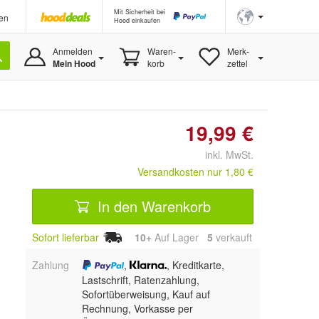
Mit Sicherheit bei
en
Hood einkaufen
Anmelden
Waren-
Merk-
Mein Hood
korb
zettel
19,99 €
inkl. MwSt.
Versandkosten nur 1,80 €
In den Warenkorb
Sofort lieferbar
10+
Auf Lager
5
 verkauft
Zahlung
,
, Kreditkarte,
Lastschrift, Ratenzahlung,
Sofortüberweisung,
Kauf auf
Rechnung, Vorkasse per