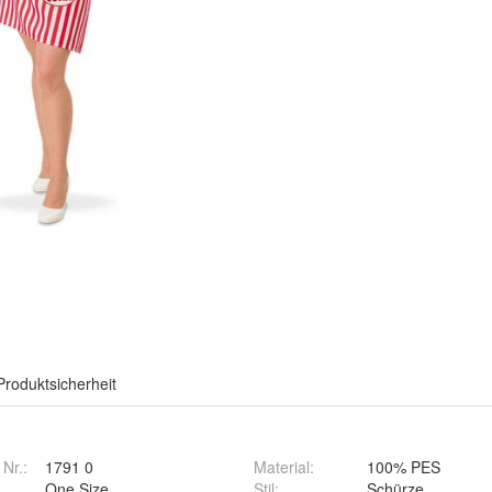
Produktsicherheit
 Nr.:
1791 0
Material
:
100% PES
One Size
Stil
:
Schürze