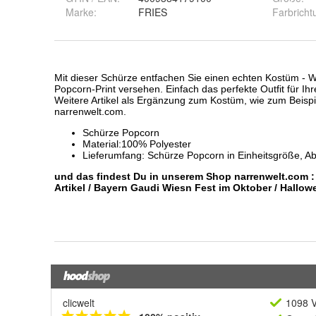
Marke:
FRIES
Farbricht
clicwelt
1098 V