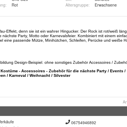
ung
:
Rot
Altersgruppe
:
Erwachsene
Ar
erkäufe
06754946892