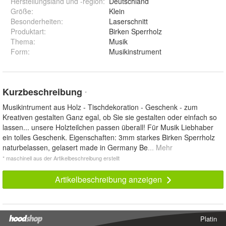
Herstellungsland und -region
:
Deutschland
Größe
:
Klein
Besonderheiten
:
Laserschnitt
Produktart
:
Birken Sperrholz
Thema
:
Musik
Form
:
Musikinstrument
Kurzbeschreibung
*
Musikintrument aus Holz - Tischdekoration - Geschenk - zum
Kreativen gestalten Ganz egal, ob Sie sie gestalten oder einfach so
lassen... unsere Holzteilchen passen überall! Für Musik Liebhaber
ein tolles Geschenk. Eigenschaften: 3mm starkes Birken Sperrholz
naturbelassen, gelasert made in Germany Be
... Mehr
* maschinell aus der Artikelbeschreibung erstellt
Artikelbeschreibung anzeigen
Platin