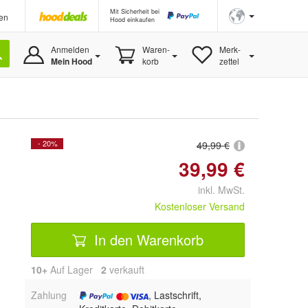
Mit Sicherheit bei
en
Hood einkaufen
Anmelden
Waren-
Merk-
Mein Hood
korb
zettel
- 20%
49,99 €
39,99 €
inkl. MwSt.
Kostenloser Versand
In den Warenkorb
10+
Auf Lager
2
 verkauft
Zahlung
, Lastschrift,