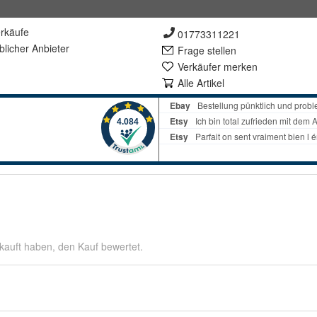
rkäufe
01773311221
lich
er Anbieter
Frage stellen
Verkäufer merken
Alle Artikel
kauft haben, den Kauf bewertet.