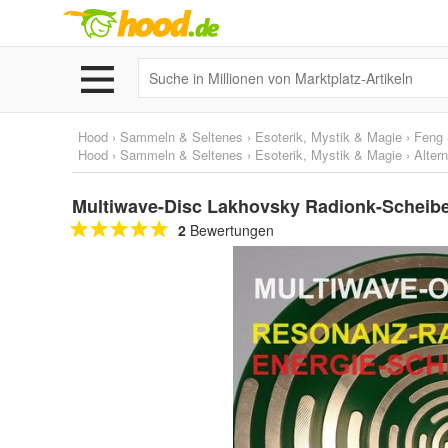
Hood
›
Sammeln & Seltenes
›
Esoterik, Mystik & Magie
›
Feng 
Hood
›
Sammeln & Seltenes
›
Esoterik, Mystik & Magie
›
Alter
Multiwave-Disc Lakhovsky Radionk-Scheibe
2
Bewertungen