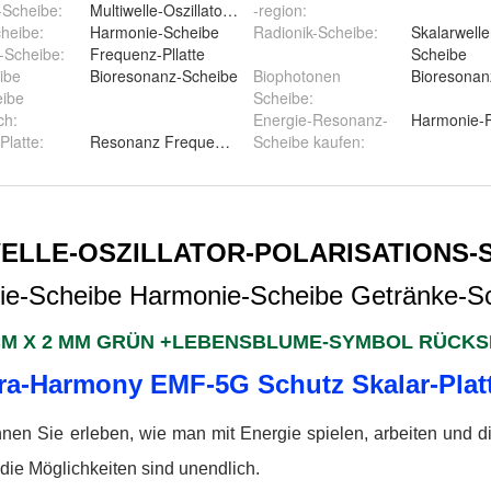
-Scheibe
:
Multiwelle-Oszillator-Scheibe
-region
:
cheibe
:
Harmonie-Scheibe
Radionik-Scheibe
:
Skalarwelle
-Scheibe
:
Frequenz-Pllatte
Scheibe
ibe
Bioresonanz-Scheibe
Biophotonen
Bioresonan
eibe
Scheibe
:
ch
:
Energie-Resonanz-
Harmonie-P
Platte
:
Resonanz Frequenz-Disc
Scheibe kaufen
: