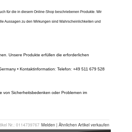
tikel Nr.:
0114739767
Melden
|
Ähnlichen
Artikel verkaufen