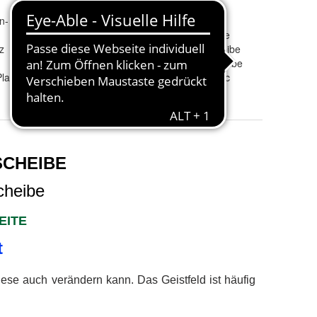
Frequenz-
Meditation
n-
Übertragung
:
Resonanz-Scheibe
:
Resonanz-Platte
z
Therapie-Scheibe
:
Resonanz-Scheibe
Lebensfeld-Scheibe
:
Lakhovsky-Scheibe
latte kaufen
Elektrosmog-Schutz
:
Harmonizer-Disc