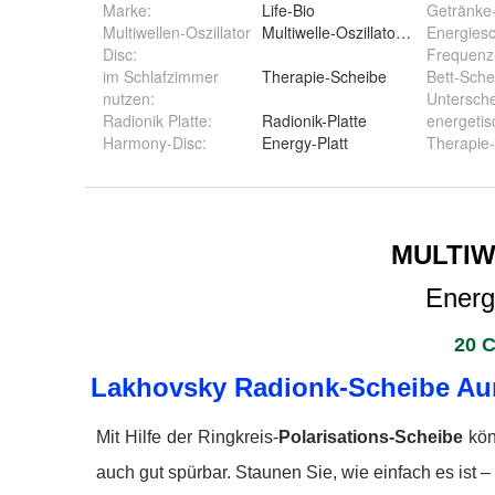
Marke:
Life-Bio
Getränke
Multiwellen-Oszillator
Multiwelle-Oszillator kaufen
Energies
Disc
:
Frequenz
im Schlafzimmer
Therapie-Scheibe
Bett-Sche
nutzen
:
Untersch
Radionik Platte
:
Radionik-Platte
energetis
Harmony-Disc
:
Energy-Platt
Therapie-