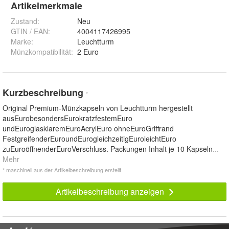
Artikelmerkmale
Zustand:
Neu
GTIN / EAN:
4004117426995
Marke:
Leuchtturm
Münzkompatibilität
:
2 Euro
Kurzbeschreibung
*
Original Premium-Münzkapseln von Leuchtturm hergestellt
ausEurobesondersEurokratzfestemEuro
undEuroglasklaremEuroAcrylEuro ohneEuroGriffrand
FestgreifenderEuroundEurogleichzeitigEuroleichtEuro
zuEuroöffnenderEuroVerschluss. Packungen Inhalt je 10 Kapseln
...
Mehr
* maschinell aus der Artikelbeschreibung erstellt
Artikelbeschreibung anzeigen