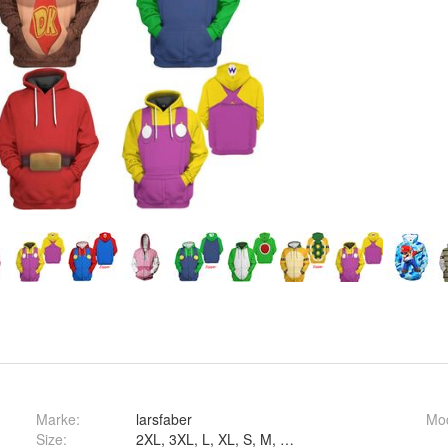
Marke:
larsfaber
Mo
Size
:
2XL, 3XL, L, XL, S, M, 4XL und 5XL