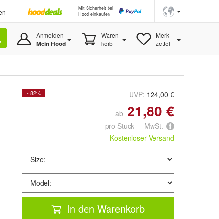
Mit Sicherheit bei
en
Hood einkaufen
Anmelden
Waren-
Merk-
Mein Hood
korb
zettel
- 82%
UVP:
124,00 €
21,80 €
ab
pro Stuck MwSt.
Kostenloser Versand
In den Warenkorb