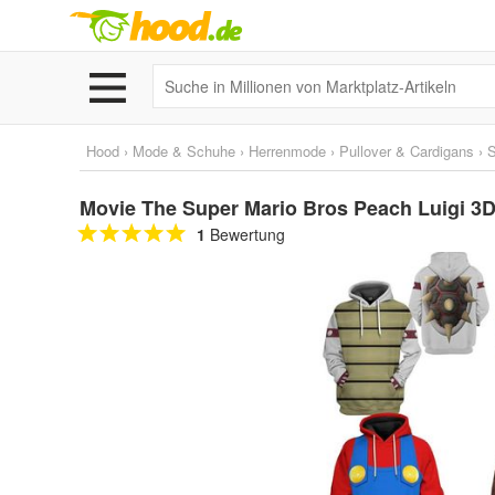
Hood
›
Mode & Schuhe
›
Herrenmode
›
Pullover & Cardigans
›
S
Movie The Super Mario Bros Peach Luigi 3
1
Bewertung