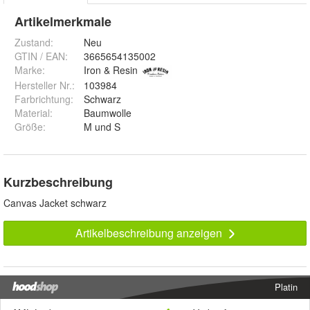
Artikelmerkmale
Zustand:
Neu
GTIN / EAN:
3665654135002
Marke:
Iron & Resin
Hersteller Nr.:
103984
Farbrichtung
:
Schwarz
Material
:
Baumwolle
Größe
:
M und S
Kurzbeschreibung
Canvas Jacket schwarz
Artikelbeschreibung anzeigen
Platin