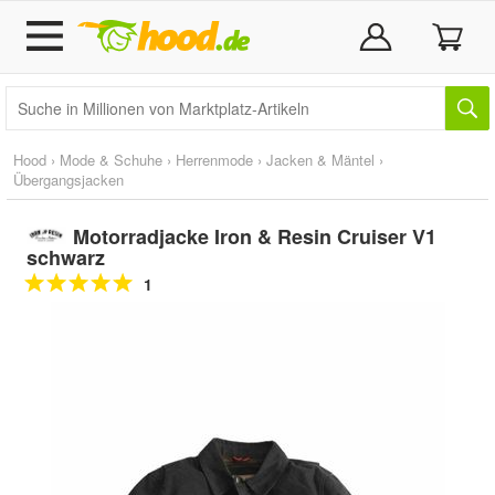
Hood
›
Mode & Schuhe
›
Herrenmode
›
Jacken & Mäntel
›
Übergangsjacken
Motorradjacke Iron & Resin Cruiser V1
schwarz
1