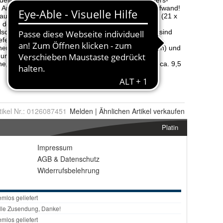
tikel Nr.:
0126087451
Melden
|
Ähnlichen
Artikel verkaufen
Platin
Impressum
AGB
&
Datenschutz
Widerrufsbelehrung