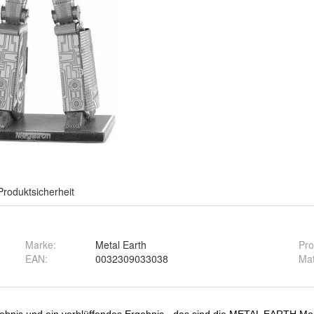
Produktsicherheit
Marke:
Metal Earth
Pro
EAN
:
0032309033038
Mat