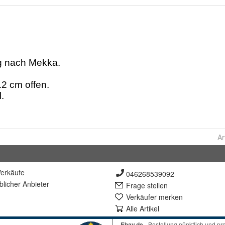
Ar
erkäufe
046268539092
lich
er Anbieter
Frage stellen
Verkäufer merken
Alle Artikel