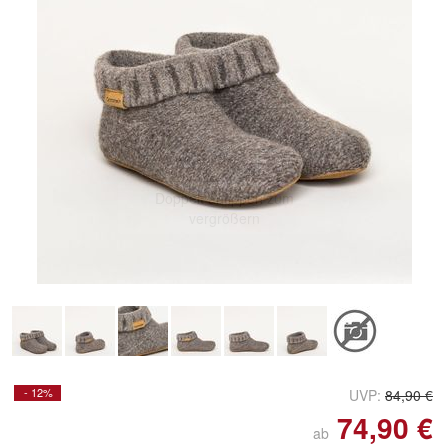
Doppelt antippen zum
vergrößern
- 12%
UVP:
84,90 €
74,90 €
ab