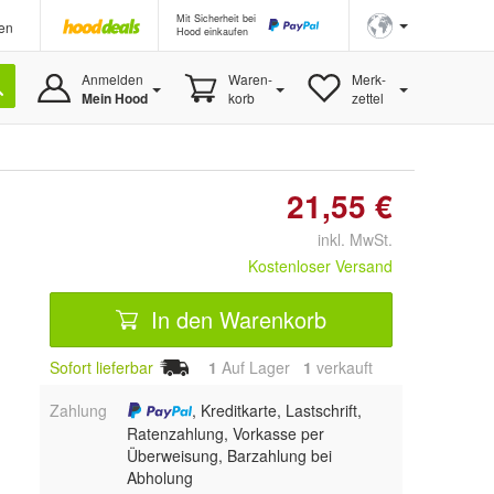
Mit Sicherheit bei
en
Hood einkaufen
Anmelden
Waren-
Merk-
Mein Hood
korb
zettel
21,55 €
inkl. MwSt.
Kostenloser Versand
In den Warenkorb
Sofort lieferbar
1
Auf Lager
1
 verkauft
Zahlung
, Kreditkarte, Lastschrift,
Ratenzahlung, Vorkasse per
Überweisung, Barzahlung bei
Abholung