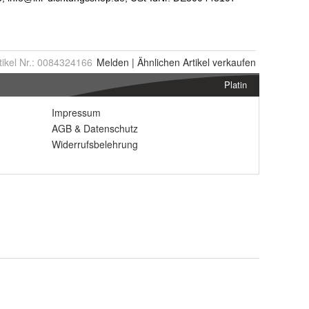
tikel Nr.:
0084324166
Melden
|
Ähnlichen
Artikel verkaufen
Platin
Impressum
AGB
&
Datenschutz
Widerrufsbelehrung