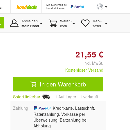
Mit Sicherheit bei
en
Hood einkaufen
Anmelden
Waren-
Merk-
Mein Hood
korb
zettel
21,55 €
inkl. MwSt.
Kostenloser Versand
In den Warenkorb
Sofort lieferbar
1
Auf Lager
1
 verkauft
Zahlung
, Kreditkarte, Lastschrift,
Ratenzahlung, Vorkasse per
Überweisung, Barzahlung bei
Abholung