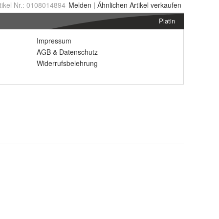
tikel Nr.:
0108014894
Melden
|
Ähnlichen
Artikel verkaufen
Platin
Impressum
AGB
&
Datenschutz
Widerrufsbelehrung