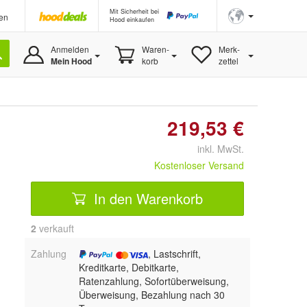
Mit Sicherheit bei
en
Hood einkaufen
Anmelden
Waren-
Merk-
Mein Hood
korb
zettel
219,53 €
inkl. MwSt.
Kostenloser Versand
In den Warenkorb
2
 verkauft
Zahlung
, Lastschrift,
Kreditkarte, Debitkarte,
Ratenzahlung, Sofortüberweisung,
Überweisung, Bezahlung nach 30