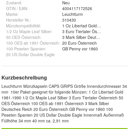
Zustand:
Neu
GTIN / EAN:
4004117172526
Marke:
Leuchtturm
Hersteller Nr.:
310430
Münzkompatibilität
:
1 Oz Libertad Gold 1981-1990
1/2 Oz Maple Leaf Silber
:
3 Euro Tiertaler Österreich
50 OES Österreich
:
3 Mark Silber Deutsches Reich
100 OES ab 1991 Österreich
:
20 Euro Österreich
100 Peseten Spanien
:
GB Penny vor 1860
20 US Dollar Double Eagle
Kurzbeschreibung
Leuchtturm Münzkapseln CAPS GRIPS Größe Innendurchmesser 34
mm 10er Paket geeignet für folgende Münzen: 1 Oz Libertad Gold
1981-1990 1/2 Oz Maple Leaf Silber 3 Euro Tiertaler Österreich 50
OES Österreich 100 OES ab 1991 Österreich 3 Mark Silber
Deutsches Reich 20 Euro Österreich GB Penny vor 1860 100
Peseten Spanien 20 US Dollar Double Eagle Innenmaß Außenmaß
Füllhöhe 34 mm 40 mm ca. 2,91 mm