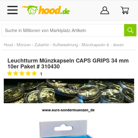
Hood
›
Münzen
›
Zubehör
›
Aufbewahrung
›
Münzkapseln & - dosen
Leuchtturm Münzkapseln CAPS GRIPS 34 mm
10er Paket # 310430
1