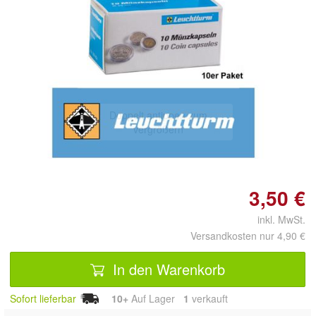
Doppelt antippen zum
vergrößern
3,50 €
inkl. MwSt.
Versandkosten nur 4,90 €
In den Warenkorb
Sofort lieferbar
10+
Auf Lager
1
 verkauft