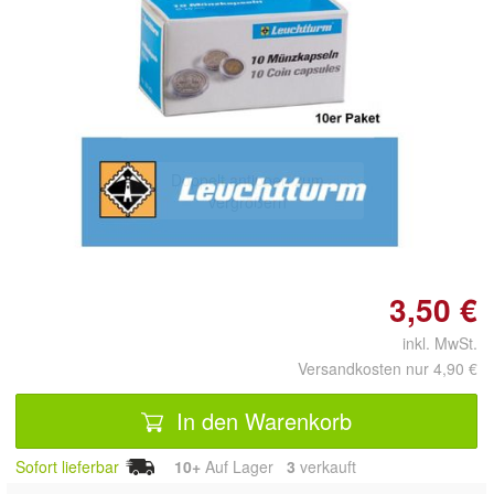
Doppelt antippen zum
vergrößern
3,50 €
inkl. MwSt.
Versandkosten nur 4,90 €
In den Warenkorb
Sofort lieferbar
10+
Auf Lager
3
 verkauft