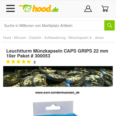
Hood
›
Münzen
›
Zubehör
›
Aufbewahrung
›
Münzkapseln & - dosen
Leuchtturm Münzkapseln CAPS GRIPS 22 mm
10er Paket # 300053
2