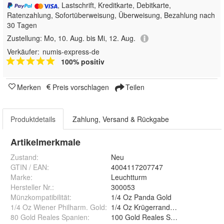
, Lastschrift, Kreditkarte, Debitkarte,
Ratenzahlung, Sofortüberweisung, Überweisung, Bezahlung nach
30 Tagen
Zustellung:
Mo, 10. Aug. bis Mi, 12. Aug.
Verkäufer:
numis-express-de
100% positiv
Merken
Preis vorschlagen
Teilen
Produktdetails
Zahlung, Versand & Rückgabe
Artikelmerkmale
Zustand:
Neu
GTIN / EAN:
4004117207747
Marke:
Leuchtturm
Hersteller Nr.:
300053
Münzkompatibilität
:
1/4 Oz Panda Gold
1/4 Oz Wiener Philharm. Gold
:
1/4 Oz Krügerrand Gold
80 Gold Reales Spanien
:
100 Gold Reales Spanien