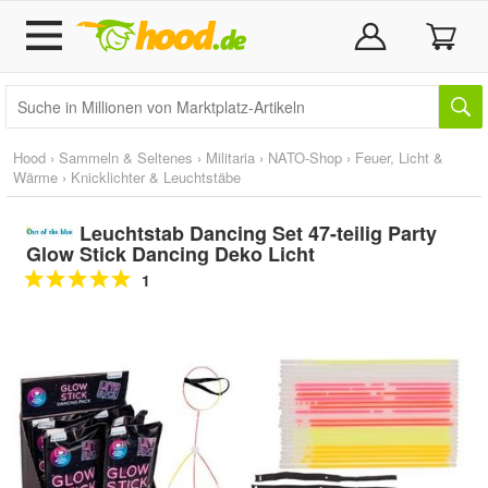
Hood
›
Sammeln & Seltenes
›
Militaria
›
NATO-Shop
›
Feuer, Licht &
Wärme
›
Knicklichter & Leuchtstäbe
Leuchtstab Dancing Set 47-teilig Party
Glow Stick Dancing Deko Licht
1