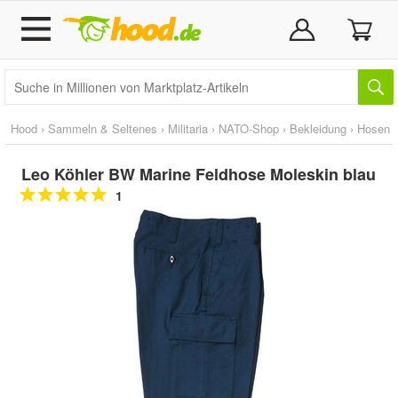
Hood
›
Sammeln & Seltenes
›
Militaria
›
NATO-Shop
›
Bekleidung
›
Hosen
Leo Köhler BW Marine Feldhose Moleskin blau
1