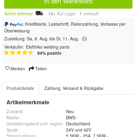
In den Warenkorb
Sofort lieferbar
10+
Auf Lager
1
 verkauft
, Kreditkarte, Lastschrift, Ratenzahlung, Vorkasse per
Überweisung
Zustellung:
Sa, 8. Aug. bis Di, 11. Aug.
Verkäufer:
Elefthiko welding parts
94% positiv
Merken
Teilen
Produktdetails
Zahlung, Versand & Rückgabe
Artikelmerkmale
Zustand:
Neu
Marke:
BWS
Herstellungsland und -region
:
Deutschland
Spule
:
24V und 42V
Strom/Leistung
: