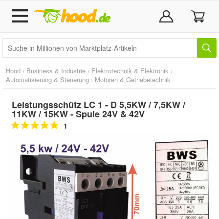
Hood
›
Business & Industrie
›
Elektrotechnik & Elektronik
›
Automatisierung & Steuerung
›
Motoren & Getriebetechnik
Leistungsschütz LC 1 - D 5,5KW / 7,5KW /
11KW / 15KW - Spule 24V & 42V
1