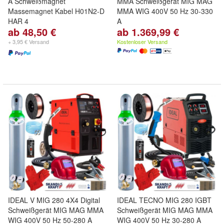
A Schweißmagnet
MMA Schweißgerät MIG MAG
Massemagnet Kabel H01N2-D
MMA WIG 400V 50 Hz 30-330
HAR 4
A
ab 48,50 €
ab 1.369,99 €
+ 3,95 € Versand
Kostenloser Versand
IDEAL V MIG 280 4X4 Digital
IDEAL TECNO MIG 280 IGBT
Schweißgerät MIG MAG MMA
Schweißgerät MIG MAG MMA
WIG 400V 50 Hz 50-280 A
WIG 400V 50 Hz 30-280 A