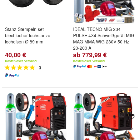
Stanz-Stempeln set
IDEAL TECNO MIG 234
blechlocher lochstanze
PULSE 4X4 Schweißgerät MIG
locheisen Ø 89 mm
MAG MMA WIG 230V 50 Hz
20-200 A
40,00 €
ab 779,99 €
Kostenloser Versand
Kostenloser Versand
3