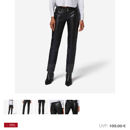
Doppelt antippen zum
vergrößern
- 10%
UVP:
199,00 €