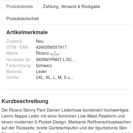
Produktdetails
Zahlung, Versand & Rückgabe
Produktsicherheit
Artikelmerkmale
Zustand:
Neu
GTIN / EAN:
4260356557917
Marke:
Ricano
Hersteller Nr.:
SKINNYPANT-L-SCHWARZ - SCHWARZE NÄH
Farbrichtung
:
Schwarz
Material
:
Leder
Größe
:
2XL, XL, L, M, S und XS
Kurzbeschreibung
Die Ricano Skinny Pant Damen Lederhose kombiniert hochwertiges
Lamm-Nappa Leder mit einer femininen Low-Waist-Passform und
einem modernen 5-Pocket-Design. Markante Reißverschlusstaschen
auf der Rückseite, breite Gürtelschlaufen und der figurbetonte Slim