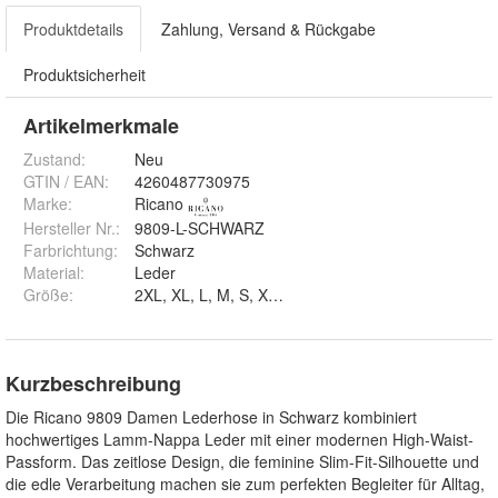
Produktdetails
Zahlung, Versand & Rückgabe
Produktsicherheit
Artikelmerkmale
Zustand:
Neu
GTIN / EAN:
4260487730975
Marke:
Ricano
Hersteller Nr.:
9809-L-SCHWARZ
Farbrichtung
:
Schwarz
Material
:
Leder
Größe
:
2XL, XL, L, M, S, XS und 3XL
Kurzbeschreibung
Die Ricano 9809 Damen Lederhose in Schwarz kombiniert
hochwertiges Lamm-Nappa Leder mit einer modernen High-Waist-
Passform. Das zeitlose Design, die feminine Slim-Fit-Silhouette und
die edle Verarbeitung machen sie zum perfekten Begleiter für Alltag,