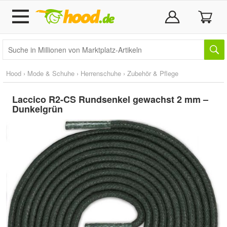
Hood
›
Mode & Schuhe
›
Herrenschuhe
›
Zubehör & Pflege
Laccico R2-CS Rundsenkel gewachst 2 mm –
Dunkelgrün