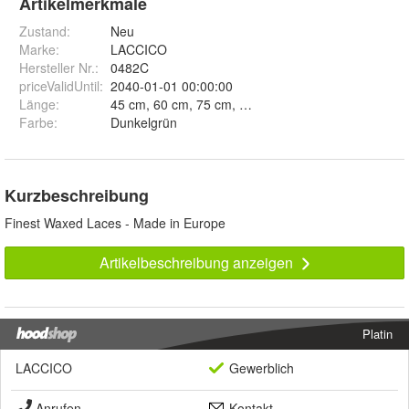
Artikelmerkmale
Zustand:
Neu
Marke:
LACCICO
Hersteller Nr.:
0482C
priceValidUntil
:
2040-01-01 00:00:00
Länge
:
45 cm
Farbe
:
Dunkelgrün
Kurzbeschreibung
Finest Waxed Laces - Made in Europe
Artikelbeschreibung anzeigen
Platin
LACCICO
Gewerblich
Anrufen
Kontakt