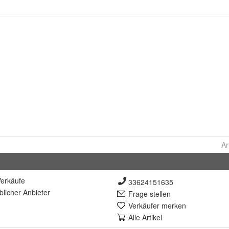
Ar
erkäufe
33624151635
lich
er Anbieter
Frage stellen
Verkäufer merken
Alle Artikel