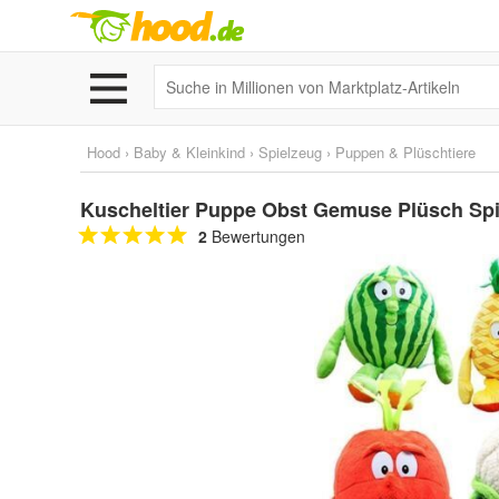
Hood
›
Baby & Kleinkind
›
Spielzeug
›
Puppen & Plüschtiere
Kuscheltier Puppe Obst Gemuse Plüsch Spi
2
Bewertungen