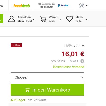
Mit Sicherheit bei
en
Hood einkaufen
Anmelden
Waren-
Merk-
Mein Hood
korb
zettel
- 76%
UVP:
66,00 €
16,01 €
pro Stuck MwSt.
Kostenloser Versand
In den Warenkorb
Auf Lager
12
 verkauft