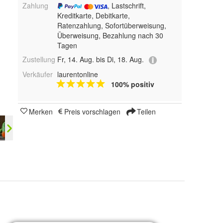
Zahlung
, Lastschrift,
Kreditkarte, Debitkarte,
Ratenzahlung, Sofortüberweisung,
Überweisung, Bezahlung nach 30
Tagen
Zustellung
Fr, 14. Aug. bis Di, 18. Aug.
Verkäufer
laurentonline
100% positiv
Merken
Preis vorschlagen
Teilen
Pineapple, Starwberry, Carrot, Eggplant, Blueberry, Watermelon, Broccoli und Banana