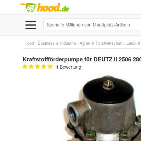
Hood
›
Business & Industrie
›
Agrar- & Forstwirtschaft
›
Land- &
Kraftstoffförderpumpe für DEUTZ II 2506 280
1
Bewertung