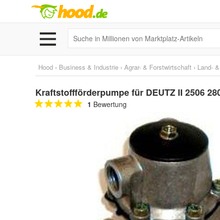
Hood
›
Business & Industrie
›
Agrar- & Forstwirtschaft
›
Land- &
Kraftstoffförderpumpe für DEUTZ II 2506 280
1
Bewertung