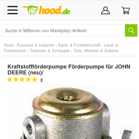
Hood
›
Business & Industrie
›
Agrar- & Forstwirtschaft
›
Land- &
Forsttechnik
›
Traktoren & Schlepper
›
Teile, Motoren & Zubehör
Kraftstoffförderpumpe Förderpumpe für JOHN
DEERE (neu)/
2