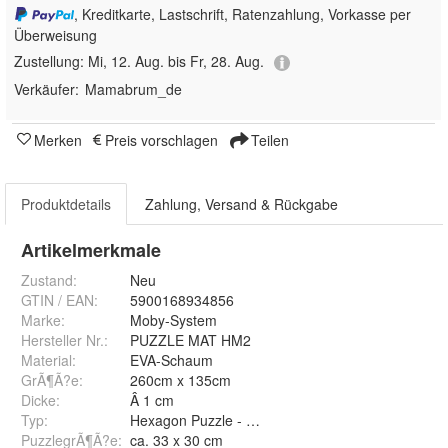
, Kreditkarte, Lastschrift, Ratenzahlung, Vorkasse per
Überweisung
Zustellung:
Mi, 12. Aug. bis Fr, 28. Aug.
Verkäufer:
Mamabrum_de
Merken
Preis vorschlagen
Teilen
Produktdetails
Zahlung, Versand & Rückgabe
Artikelmerkmale
Zustand:
Neu
GTIN / EAN:
5900168934856
Marke:
Moby-System
Hersteller Nr.:
PUZZLE MAT HM2
Material
:
EVA-Schaum
GrÃ¶Ã?e
:
260cm x 135cm
Dicke
:
Â 1 cm
Typ
:
Hexagon Puzzle - 43 Stk.
PuzzlegrÃ¶Ã?e
:
ca. 33 x 30 cm