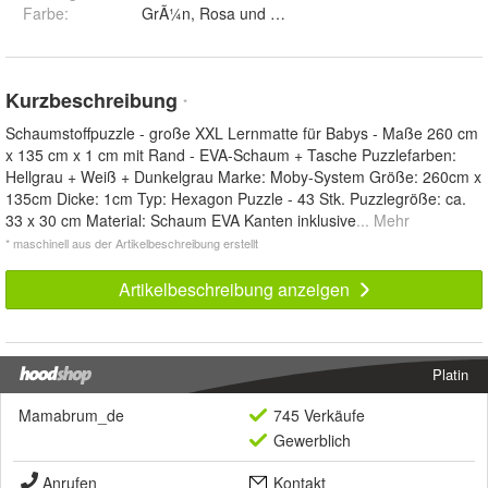
Farbe
:
GrÃ¼n, Rosa und Grau
Kurzbeschreibung
*
Schaumstoffpuzzle - große XXL Lernmatte für Babys - Maße 260 cm
x 135 cm x 1 cm mit Rand - EVA-Schaum + Tasche Puzzlefarben:
Hellgrau + Weiß + Dunkelgrau Marke: Moby-System Größe: 260cm x
135cm Dicke: 1cm Typ: Hexagon Puzzle - 43 Stk. Puzzlegröße: ca.
33 x 30 cm Material: Schaum EVA Kanten inklusive
... Mehr
* maschinell aus der Artikelbeschreibung erstellt
Artikelbeschreibung anzeigen
Platin
Mamabrum_de
745 Verkäufe
Gewerblich
Anrufen
Kontakt