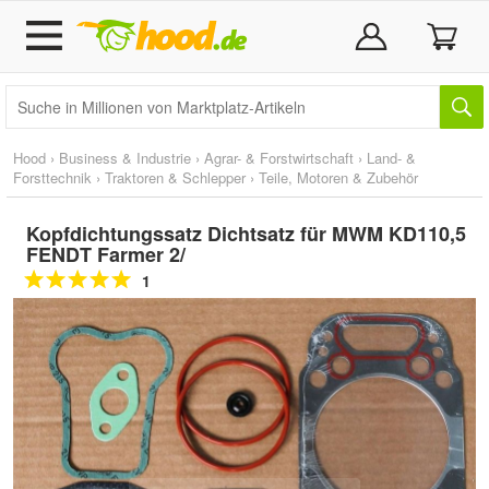
Hood
›
Business & Industrie
›
Agrar- & Forstwirtschaft
›
Land- &
Forsttechnik
›
Traktoren & Schlepper
›
Teile, Motoren & Zubehör
Kopfdichtungssatz Dichtsatz für MWM KD110,5
FENDT Farmer 2/
1